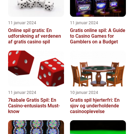
11 januar 2024
11 januar 2024
Online spil gratis: En
Gratis online spil: A Guide
udforskning af verdenen
to Casino Games for
af gratis casino spil
Gamblers on a Budget
11 januar 2024
10 januar 2024
7kabale Gratis Spil: En
Gratis spil hjerterfri: En
Casino-entusiasts Must-
sjov og underholdende
know
casinooplevelse