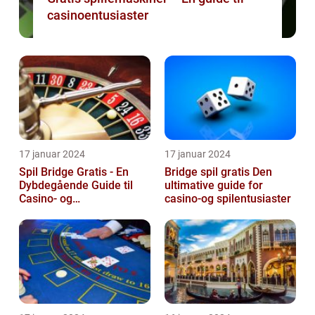
casinoentusiaster
17 januar 2024
17 januar 2024
Spil Bridge Gratis - En
Bridge spil gratis Den
Dybdegående Guide til
ultimative guide for
Casino- og
casino-og spilentusiaster
Spilentusiaster