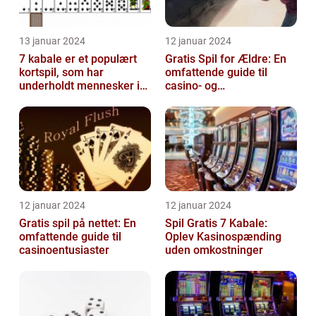
13 januar 2024
12 januar 2024
7 kabale er et populært
Gratis Spil for Ældre: En
kortspil, som har
omfattende guide til
underholdt mennesker i
casino- og
årtier
spilleinteresserede
12 januar 2024
12 januar 2024
Gratis spil på nettet: En
Spil Gratis 7 Kabale:
omfattende guide til
Oplev Kasinospænding
casinoentusiaster
uden omkostninger