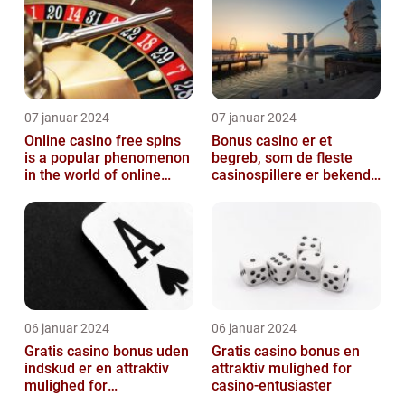
07 januar 2024
07 januar 2024
Online casino free spins
Bonus casino er et
is a popular phenomenon
begreb, som de fleste
in the world of online
casinospillere er bekendt
gambling
med
06 januar 2024
06 januar 2024
Gratis casino bonus uden
Gratis casino bonus en
indskud er en attraktiv
attraktiv mulighed for
mulighed for
casino-entusiaster
casinoentusiaster, der