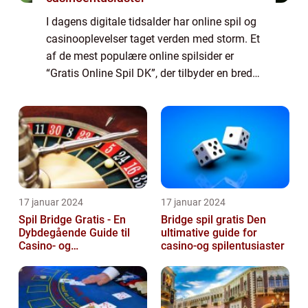
I dagens digitale tidsalder har online spil og
casinooplevelser taget verden med storm. Et
af de mest populære online spilsider er
“Gratis Online Spil DK”, der tilbyder en bred
vifte af casinospil og underholdning til
danskere og internat...
17 januar 2024
17 januar 2024
Spil Bridge Gratis - En
Bridge spil gratis Den
Dybdegående Guide til
ultimative guide for
Casino- og
casino-og spilentusiaster
Spilentusiaster