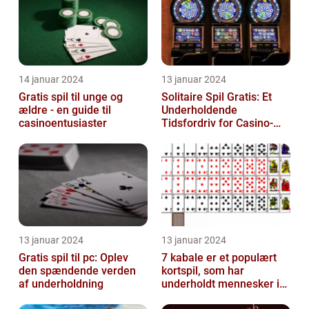
14 januar 2024
13 januar 2024
Gratis spil til unge og
Solitaire Spil Gratis: Et
ældre - en guide til
Underholdende
casinoentusiaster
Tidsfordriv for Casino-
entusiaster
13 januar 2024
13 januar 2024
Gratis spil til pc: Oplev
7 kabale er et populært
den spændende verden
kortspil, som har
af underholdning
underholdt mennesker i
årtier