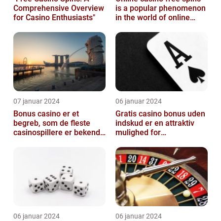
Comprehensive Overview
is a popular phenomenon
for Casino Enthusiasts"
in the world of online
gambling
07 januar 2024
06 januar 2024
Bonus casino er et
Gratis casino bonus uden
begreb, som de fleste
indskud er en attraktiv
casinospillere er bekendt
mulighed for
med
casinoentusiaster, der
ønsker at prøve...
06 januar 2024
06 januar 2024