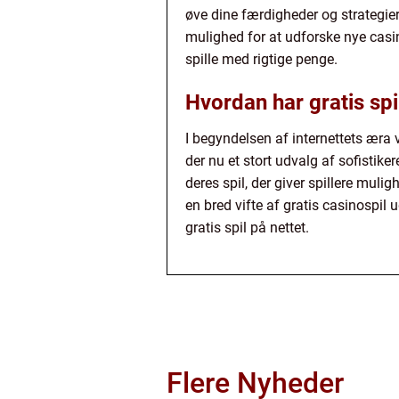
øve dine færdigheder og strategier 
mulighed for at udforske nye casin
spille med rigtige penge.
Hvordan har gratis spil
I begyndelsen af internettets æra v
der nu et stort udvalg af sofistik
deres spil, der giver spillere mul
en bred vifte af gratis casinospil 
gratis spil på nettet.
Flere Nyheder