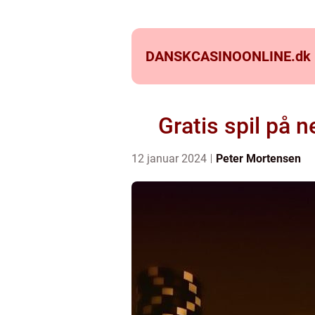
DANSKCASINOONLINE.
dk
Gratis spil på 
12 januar 2024
Peter Mortensen