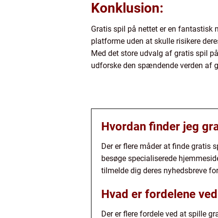
Konklusion:
Gratis spil på nettet er en fantastisk
platforme uden at skulle risikere der
Med det store udvalg af gratis spil på
udforske den spændende verden af grat
Hvordan finder jeg grat
Der er flere måder at finde gratis 
besøge specialiserede hjemmesider,
tilmelde dig deres nyhedsbreve for
Hvad er fordelene ved a
Der er flere fordele ved at spille 