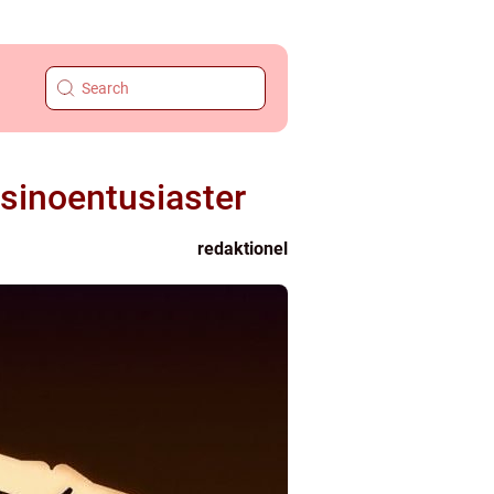
asinoentusiaster
redaktionel