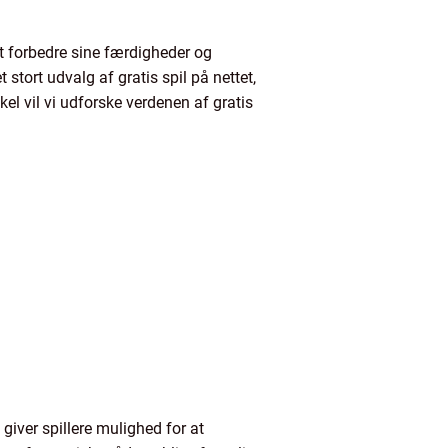
at forbedre sine færdigheder og
stort udvalg af gratis spil på nettet,
el vil vi udforske verdenen af gratis
giver spillere mulighed for at