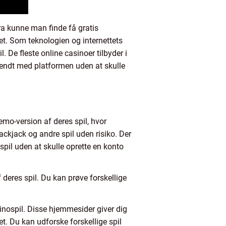
æra kunne man finde få gratis
et. Som teknologien og internettets
 De fleste online casinoer tilbyder i
bekendt med platformen uden at skulle
demo-version af deres spil, hvor
lackjack og andre spil uden risiko. Der
spil uden at skulle oprette en konto
 deres spil. Du kan prøve forskellige
sinospil. Disse hjemmesider giver dig
et. Du kan udforske forskellige spil