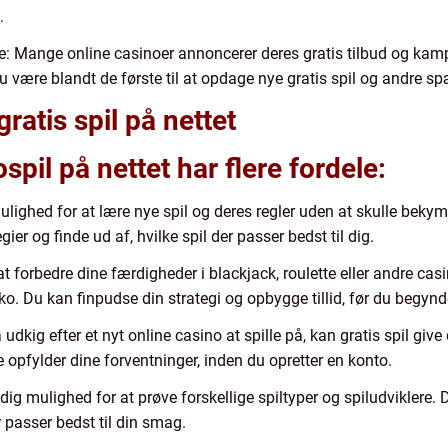
.
e: Mange online casinoer annoncerer deres gratis tilbud og ka
 være blandt de første til at opdage nye gratis spil og andre s
gratis spil på nettet
ospil på nettet har flere fordele:
 mulighed for at lære nye spil og deres regler uden at skulle bek
er og finde ud af, hvilke spil der passer bedst til dig.
t forbedre dine færdigheder i blackjack, roulette eller andre casi
ko. Du kan finpudse din strategi og opbygge tillid, før du begynde
udkig efter et nyt online casino at spille på, kan gratis spil giv
 opfylder dine forventninger, inden du opretter en konto.
r dig mulighed for at prøve forskellige spiltyper og spiludviklere
r passer bedst til din smag.