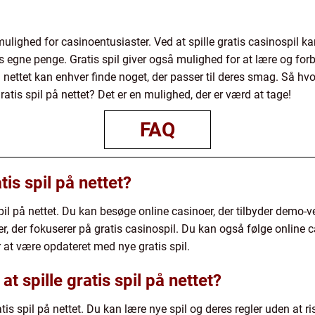
 mulighed for casinoentusiaster. Ved at spille gratis casinospil ka
es egne penge. Gratis spil giver også mulighed for at lære og for
 nettet kan enhver finde noget, der passer til deres smag. Så hvo
is spil på nettet? Det er en mulighed, der er værd at tage!
FAQ
is spil på nettet?
spil på nettet. Du kan besøge online casinoer, der tilbyder demo-ve
 der fokuserer på gratis casinospil. Du kan også følge online c
 at være opdateret med nye gratis spil.
t spille gratis spil på nettet?
gratis spil på nettet. Du kan lære nye spil og deres regler uden at 