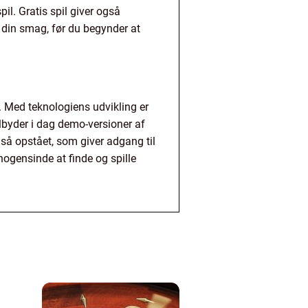
il. Gratis spil giver også
l din smag, før du begynder at
g. Med teknologiens udvikling er
ilbyder i dag demo-versioner af
gså opstået, som giver adgang til
 nogensinde at finde og spille