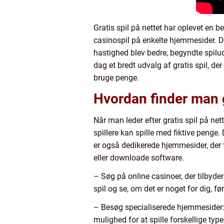
Gratis spil på nettet har oplevet en 
casinospil på enkelte hjemmesider. Di
hastighed blev bedre, begyndte spiludb
dag et bredt udvalg af gratis spil, de
bruge penge.
Hvordan finder man g
Når man leder efter gratis spil på nett
spillere kan spille med fiktive penge. 
er også dedikerede hjemmesider, der f
eller downloade software.
– Søg på online casinoer, der tilbyde
spil og se, om det er noget for dig, f
– Besøg specialiserede hjemmesider: De
mulighed for at spille forskellige typ