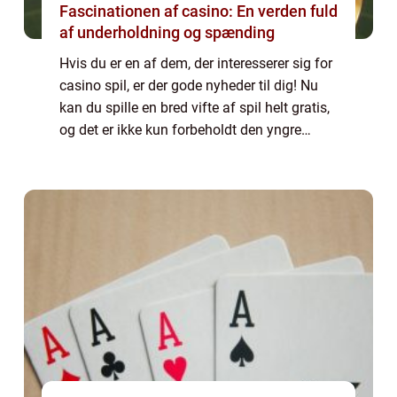
Fascinationen af casino: En verden fuld
af underholdning og spænding
Hvis du er en af dem, der interesserer sig for
casino spil, er der gode nyheder til dig! Nu
kan du spille en bred vifte af spil helt gratis,
og det er ikke kun forbeholdt den yngre
generation. Udviklingen af gratis spil til både
unge og ældre er blev...