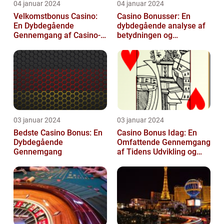
04 januar 2024
04 januar 2024
Velkomstbonus Casino:
Casino Bonusser: En
En Dybdegående
dybdegående analyse af
Gennemgang af Casino-
betydningen og
Verdenens Attraktive
udviklingen af bonusser
Tilbud
for casinospillere...
03 januar 2024
03 januar 2024
Bedste Casino Bonus: En
Casino Bonus Idag: En
Dybdegående
Omfattende Gennemgang
Gennemgang
af Tidens Udvikling og
Vigtige Fakta