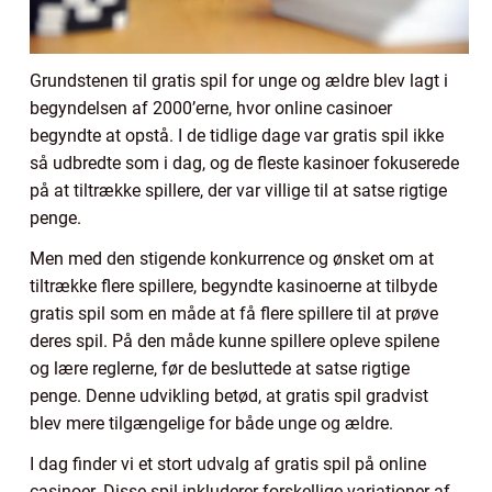
Grundstenen til gratis spil for unge og ældre blev lagt i
begyndelsen af 2000’erne, hvor online casinoer
begyndte at opstå. I de tidlige dage var gratis spil ikke
så udbredte som i dag, og de fleste kasinoer fokuserede
på at tiltrække spillere, der var villige til at satse rigtige
penge.
Men med den stigende konkurrence og ønsket om at
tiltrække flere spillere, begyndte kasinoerne at tilbyde
gratis spil som en måde at få flere spillere til at prøve
deres spil. På den måde kunne spillere opleve spilene
og lære reglerne, før de besluttede at satse rigtige
penge. Denne udvikling betød, at gratis spil gradvist
blev mere tilgængelige for både unge og ældre.
I dag finder vi et stort udvalg af gratis spil på online
casinoer. Disse spil inkluderer forskellige variationer af