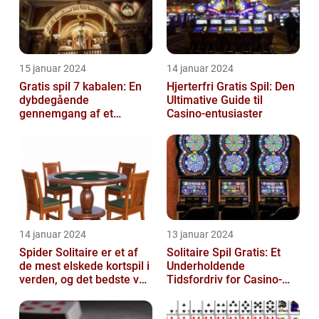
15 januar 2024
14 januar 2024
Gratis spil 7 kabalen: En
Hjerterfri Gratis Spil: Den
dybdegående
Ultimative Guide til
gennemgang af et
Casino-entusiaster
populært casinospil
14 januar 2024
13 januar 2024
Spider Solitaire er et af
Solitaire Spil Gratis: Et
de mest elskede kortspil i
Underholdende
verden, og det bedste ved
Tidsfordriv for Casino-
det er, at det nu er ...
entusiaster