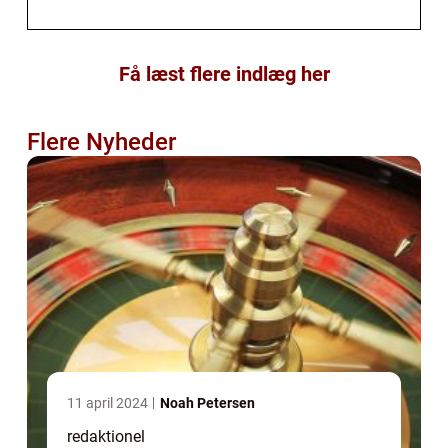
Få læst flere indlæg her
Flere Nyheder
11 april 2024
Noah Petersen
redaktionel