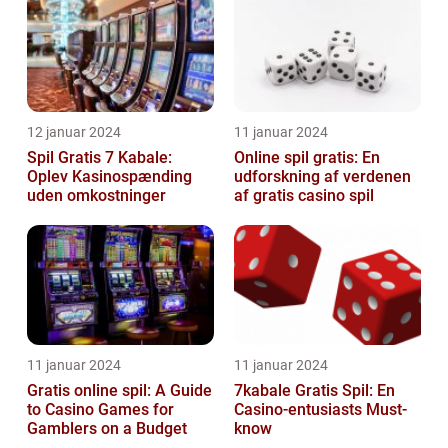
12 januar 2024
11 januar 2024
Spil Gratis 7 Kabale:
Online spil gratis: En
Oplev Kasinospænding
udforskning af verdenen
uden omkostninger
af gratis casino spil
11 januar 2024
11 januar 2024
Gratis online spil: A Guide
7kabale Gratis Spil: En
to Casino Games for
Casino-entusiasts Must-
Gamblers on a Budget
know