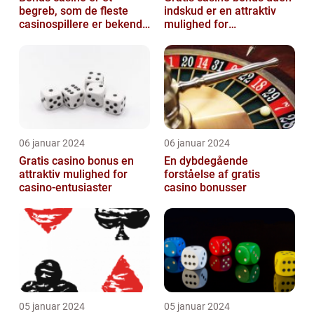
begreb, som de fleste
indskud er en attraktiv
casinospillere er bekendt
mulighed for
med
casinoentusiaster, der
ønsker at prøve...
06 januar 2024
06 januar 2024
Gratis casino bonus en
En dybdegående
attraktiv mulighed for
forståelse af gratis
casino-entusiaster
casino bonusser
05 januar 2024
05 januar 2024