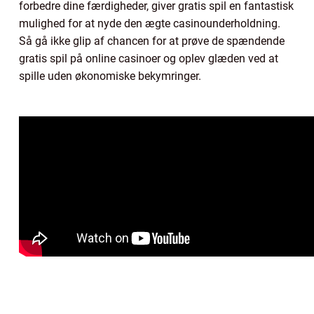
forbedre dine færdigheder, giver gratis spil en fantastisk
mulighed for at nyde den ægte casinounderholdning.
Så gå ikke glip af chancen for at prøve de spændende
gratis spil på online casinoer og oplev glæden ved at
spille uden økonomiske bekymringer.