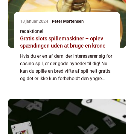
18 januar 2024
Peter Mortensen
redaktionel
Gratis slots spillemaskiner – oplev
spændingen uden at bruge en krone
Hvis du er en af dem, der interesserer sig for
casino spil, er der gode nyheder til dig! Nu
kan du spille en bred vifte af spil helt gratis,
og det er ikke kun forbeholdt den yngre
generation. Udviklingen af gratis spil til både
unge og ældre er blev...