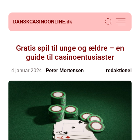
DANSKCASINOONLINE.
dk
Gratis spil til unge og ældre – en
guide til casinoentusiaster
14 januar 2024
Peter Mortensen
redaktionel