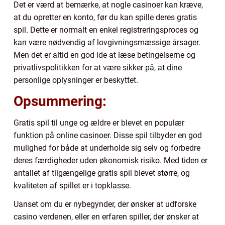
Det er værd at bemærke, at nogle casinoer kan kræve,
at du opretter en konto, før du kan spille deres gratis
spil. Dette er normalt en enkel registreringsproces og
kan være nødvendig af lovgivningsmæssige årsager.
Men det er altid en god ide at læse betingelserne og
privatlivspolitikken for at være sikker på, at dine
personlige oplysninger er beskyttet.
Opsummering:
Gratis spil til unge og ældre er blevet en populær
funktion på online casinoer. Disse spil tilbyder en god
mulighed for både at underholde sig selv og forbedre
deres færdigheder uden økonomisk risiko. Med tiden er
antallet af tilgængelige gratis spil blevet større, og
kvaliteten af spillet er i topklasse.
Uanset om du er nybegynder, der ønsker at udforske
casino verdenen, eller en erfaren spiller, der ønsker at