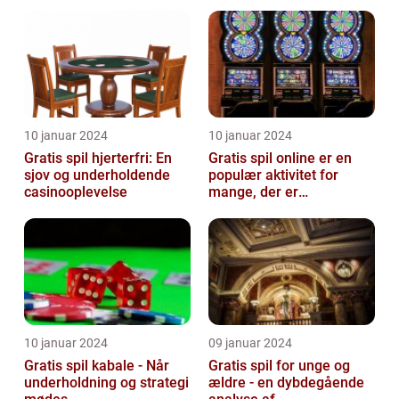
10 januar 2024
10 januar 2024
Gratis spil hjerterfri: En
Gratis spil online er en
sjov og underholdende
populær aktivitet for
casinooplevelse
mange, der er
interesserede i casino
spil
10 januar 2024
09 januar 2024
Gratis spil kabale - Når
Gratis spil for unge og
underholdning og strategi
ældre - en dybdegående