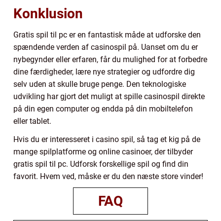
Konklusion
Gratis spil til pc er en fantastisk måde at udforske den
spændende verden af casinospil på. Uanset om du er
nybegynder eller erfaren, får du mulighed for at forbedre
dine færdigheder, lære nye strategier og udfordre dig
selv uden at skulle bruge penge. Den teknologiske
udvikling har gjort det muligt at spille casinospil direkte
på din egen computer og endda på din mobiltelefon
eller tablet.
Hvis du er interesseret i casino spil, så tag et kig på de
mange spilplatforme og online casinoer, der tilbyder
gratis spil til pc. Udforsk forskellige spil og find din
favorit. Hvem ved, måske er du den næste store vinder!
FAQ