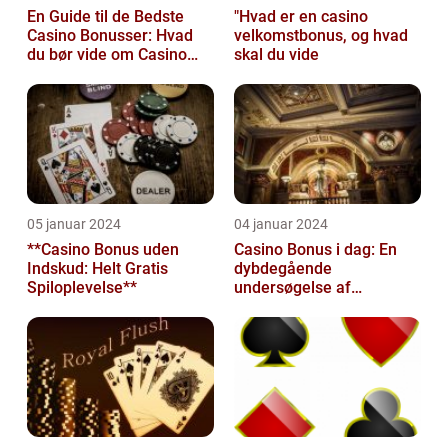
En Guide til de Bedste
"Hvad er en casino
Casino Bonusser: Hvad
velkomstbonus, og hvad
du bør vide om Casino
skal du vide
Spil
05 januar 2024
04 januar 2024
**Casino Bonus uden
Casino Bonus i dag: En
Indskud: Helt Gratis
dybdegående
Spiloplevelse**
undersøgelse af
udviklingen og
vigtigheden af casino
bonusser for...