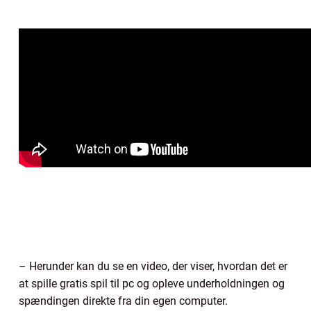
– Herunder kan du se en video, der viser, hvordan det er
at spille gratis spil til pc og opleve underholdningen og
spændingen direkte fra din egen computer.