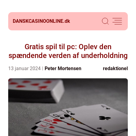
DANSKCASINOONLINE.
dk
Gratis spil til pc: Oplev den
spændende verden af underholdning
13 januar 2024
Peter Mortensen
redaktionel