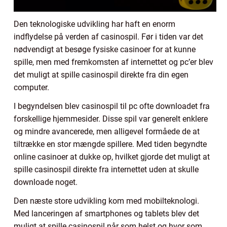
Den teknologiske udvikling har haft en enorm
indflydelse på verden af casinospil. Før i tiden var det
nødvendigt at besøge fysiske casinoer for at kunne
spille, men med fremkomsten af internettet og pc’er blev
det muligt at spille casinospil direkte fra din egen
computer.
I begyndelsen blev casinospil til pc ofte downloadet fra
forskellige hjemmesider. Disse spil var generelt enklere
og mindre avancerede, men alligevel formåede de at
tiltrække en stor mængde spillere. Med tiden begyndte
online casinoer at dukke op, hvilket gjorde det muligt at
spille casinospil direkte fra internettet uden at skulle
downloade noget.
Den næste store udvikling kom med mobilteknologi.
Med lanceringen af smartphones og tablets blev det
muligt at spille casinospil når som helst og hvor som