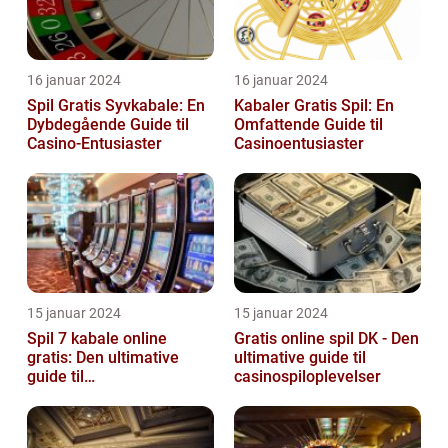
16 januar 2024
16 januar 2024
Spil Gratis Syvkabale: En
Kabaler Gratis Spil: En
Dybdegående Guide til
Omfattende Guide til
Casino-Entusiaster
Casinoentusiaster
15 januar 2024
15 januar 2024
Spil 7 kabale online
Gratis online spil DK - Den
gratis: Den ultimative
ultimative guide til
guide til
casinospiloplevelser
casinoentusiaster