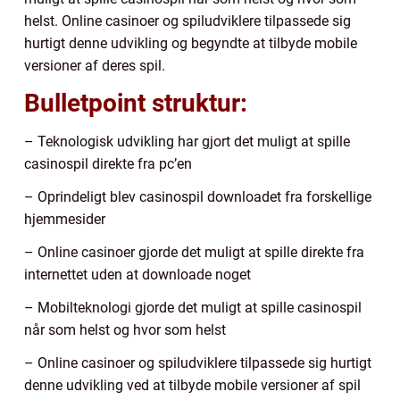
helst. Online casinoer og spiludviklere tilpassede sig
hurtigt denne udvikling og begyndte at tilbyde mobile
versioner af deres spil.
Bulletpoint struktur:
– Teknologisk udvikling har gjort det muligt at spille
casinospil direkte fra pc’en
– Oprindeligt blev casinospil downloadet fra forskellige
hjemmesider
– Online casinoer gjorde det muligt at spille direkte fra
internettet uden at downloade noget
– Mobilteknologi gjorde det muligt at spille casinospil
når som helst og hvor som helst
– Online casinoer og spiludviklere tilpassede sig hurtigt
denne udvikling ved at tilbyde mobile versioner af spil