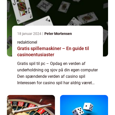
18 januar 2024
Peter Mortensen
redaktionel
Gratis spillemaskiner – En guide til
casinoentusiaster
Gratis spil til pc – Opdag en verden af
underholdning og sjov på din egen computer
Den spændende verden af casino spil
Interessen for casino spil har aldrig været
større end nu. Med den teknologiske
udvikling og tilgængeligheden af digitale
pla...