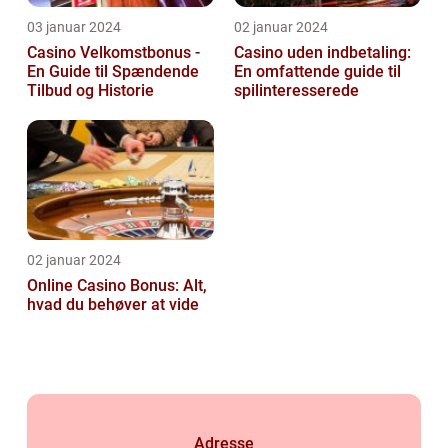
03 januar 2024
02 januar 2024
Casino Velkomstbonus -
Casino uden indbetaling:
En Guide til Spændende
En omfattende guide til
Tilbud og Historie
spilinteresserede
02 januar 2024
Online Casino Bonus: Alt,
hvad du behøver at vide
Adresse