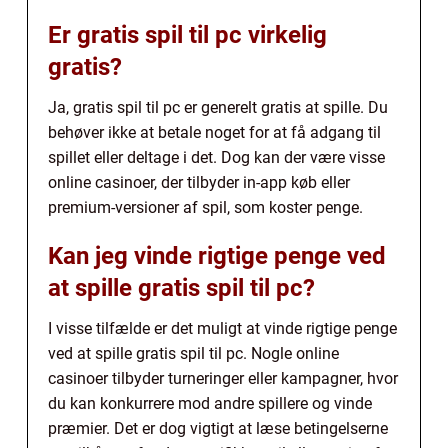
Er gratis spil til pc virkelig
gratis?
Ja, gratis spil til pc er generelt gratis at spille. Du
behøver ikke at betale noget for at få adgang til
spillet eller deltage i det. Dog kan der være visse
online casinoer, der tilbyder in-app køb eller
premium-versioner af spil, som koster penge.
Kan jeg vinde rigtige penge ved
at spille gratis spil til pc?
I visse tilfælde er det muligt at vinde rigtige penge
ved at spille gratis spil til pc. Nogle online
casinoer tilbyder turneringer eller kampagner, hvor
du kan konkurrere mod andre spillere og vinde
præmier. Det er dog vigtigt at læse betingelserne