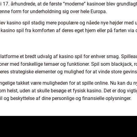
 17. århundrede, at de første “moderne” kasinoer blev grundlagt
enne form for underholdning sig over hele Europa.
blev kasino spil stadig mere populære og nåede nye højder med udv
kasino spil fra komforten af deres eget hjem eller på farten vi
lplatforme et bredt udvalg af kasino spil for enhver smag. Spill
ationer med forskellige temaer og funktioner. Spil som blackjack, 
eres strategiske elementer og mulighed for at vinde store gevins
ngelige takket være muligheden for at spille online. Nu kan du 
m helst, uden at skulle besøge et fysisk kasino. Det er dog vigti
pil og beskyttelse af dine personlige og finansielle oplysninger.