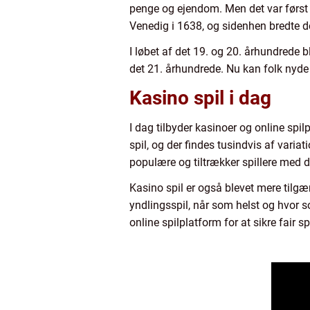
penge og ejendom. Men det var først i
Venedig i 1638, og sidenhen bredte d
I løbet af det 19. og 20. århundrede 
det 21. århundrede. Nu kan folk nyde 
Kasino spil i dag
I dag tilbyder kasinoer og online spi
spil, og der findes tusindvis af vari
populære og tiltrækker spillere med d
Kasino spil er også blevet mere tilgæ
yndlingsspil, når som helst og hvor so
online spilplatform for at sikre fair s