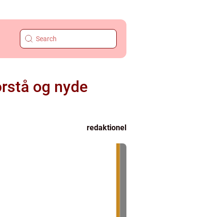
orstå og nyde
redaktionel