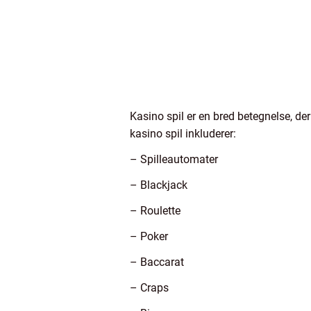
Kasino spil er en bred betegnelse, der
kasino spil inkluderer:
– Spilleautomater
– Blackjack
– Roulette
– Poker
– Baccarat
– Craps