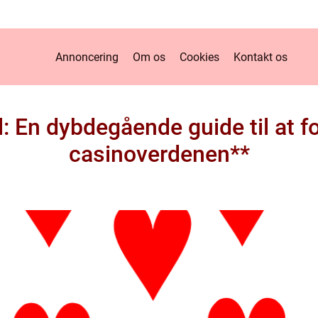
Annoncering
Om os
Cookies
Kontakt os
l: En dybdegående guide til at f
casinoverdenen**