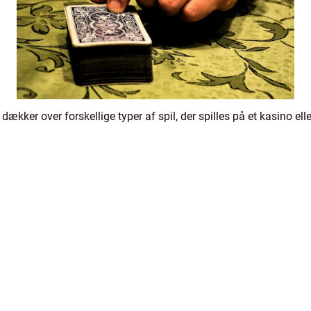
 dækker over forskellige typer af spil, der spilles på et kasino e