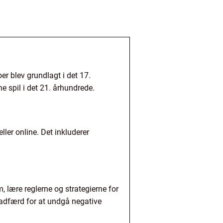
oer blev grundlagt i det 17.
e spil i det 21. århundrede.
eller online. Det inkluderer
m, lære reglerne og strategierne for
eadfærd for at undgå negative