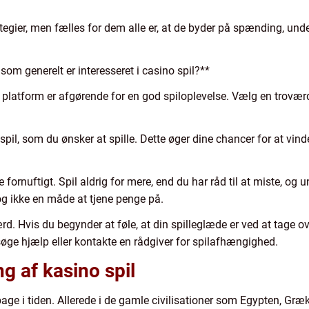
rategier, men fælles for dem alle er, at de byder på spænding, un
 som generelt er interesseret i casino spil?**
ne platform er afgørende for en god spiloplevelse. Vælg en tro
spil, som du ønsker at spille. Dette øger dine chancer for at vin
fornuftigt. Spil aldrig for mere, end du har råd til at miste, og u
g ikke en måde at tjene penge på.
Hvis du begynder at føle, at din spilleglæde er ved at tage over
søge hjælp eller kontakte en rådgiver for spilafhængighed.
g af kasino spil
lbage i tiden. Allerede i de gamle civilisationer som Egypten, Gr