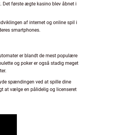
. Det første ægte kasino blev åbnet i
iklingen af internet og online spil i
a deres smartphones.
eautomater er blandt de mest populære
roulette og poker er også stadig meget
ter.
nyde spændingen ved at spille dine
gt at vælge en pålidelig og licenseret