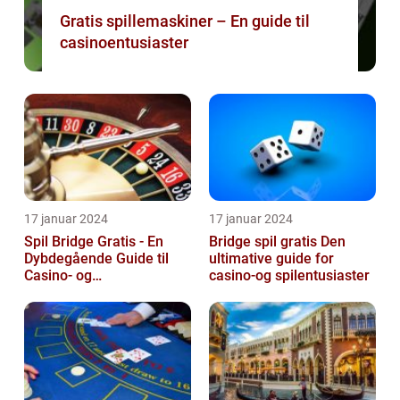
Gratis spillemaskiner – En guide til
casinoentusiaster
17 januar 2024
17 januar 2024
Spil Bridge Gratis - En
Bridge spil gratis Den
Dybdegående Guide til
ultimative guide for
Casino- og
casino-og spilentusiaster
Spilentusiaster