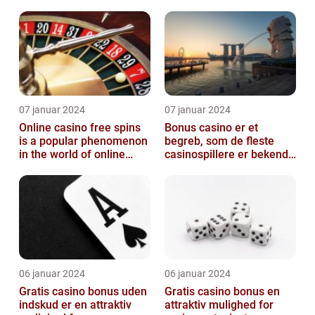
udvikling og vigtige
oplysninger for casi...
07 januar 2024
07 januar 2024
Online casino free spins
Bonus casino er et
is a popular phenomenon
begreb, som de fleste
in the world of online
casinospillere er bekendt
gambling
med
06 januar 2024
06 januar 2024
Gratis casino bonus uden
Gratis casino bonus en
indskud er en attraktiv
attraktiv mulighed for