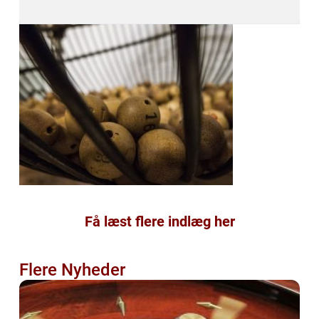
Få læst flere indlæg her
Flere Nyheder