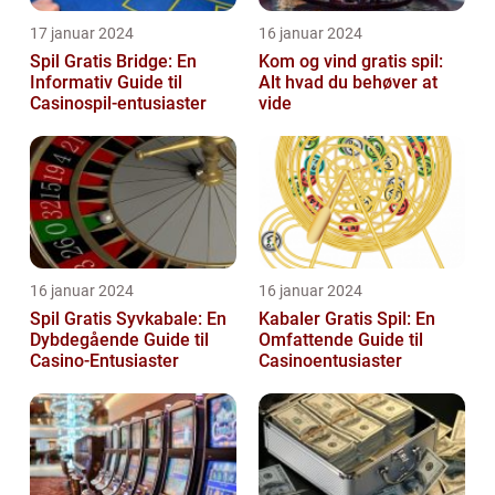
17 januar 2024
16 januar 2024
Spil Gratis Bridge: En
Kom og vind gratis spil:
Informativ Guide til
Alt hvad du behøver at
Casinospil-entusiaster
vide
16 januar 2024
16 januar 2024
Spil Gratis Syvkabale: En
Kabaler Gratis Spil: En
Dybdegående Guide til
Omfattende Guide til
Casino-Entusiaster
Casinoentusiaster