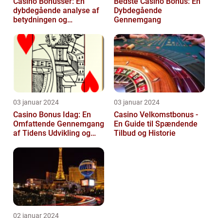
Casino Bonusser: En
Bedste Casino Bonus: En
dybdegående analyse af
Dybdegående
betydningen og
Gennemgang
udviklingen af bonusser
for casinospillere...
03 januar 2024
03 januar 2024
Casino Bonus Idag: En
Casino Velkomstbonus -
Omfattende Gennemgang
En Guide til Spændende
af Tidens Udvikling og
Tilbud og Historie
Vigtige Fakta
02 januar 2024