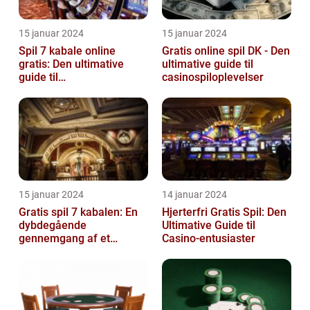
15 januar 2024
15 januar 2024
Spil 7 kabale online
Gratis online spil DK - Den
gratis: Den ultimative
ultimative guide til
guide til
casinospiloplevelser
casinoentusiaster
15 januar 2024
14 januar 2024
Gratis spil 7 kabalen: En
Hjerterfri Gratis Spil: Den
dybdegående
Ultimative Guide til
gennemgang af et
Casino-entusiaster
populært casinospil