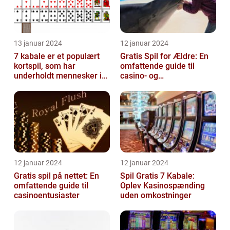
13 januar 2024
12 januar 2024
7 kabale er et populært
Gratis Spil for Ældre: En
kortspil, som har
omfattende guide til
underholdt mennesker i
casino- og
årtier
spilleinteresserede
12 januar 2024
12 januar 2024
Gratis spil på nettet: En
Spil Gratis 7 Kabale:
omfattende guide til
Oplev Kasinospænding
casinoentusiaster
uden omkostninger