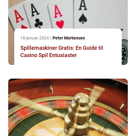
18 januar 2024
Peter Mortensen
Spillemaskiner Gratis: En Guide til
Casino Spil Entusiaster