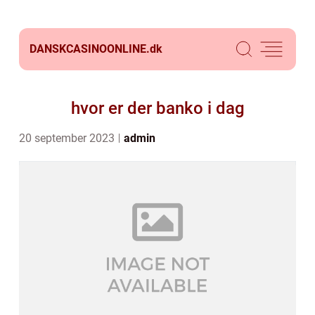
DANSKCASINOONLINE.
dk
hvor er der banko i dag
20 september 2023
admin