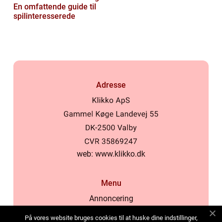
En omfattende guide til
spilinteresserede
Adresse
web:
www.klikko.dk
Menu
Annoncering
Om os
På vores website bruges cookies til at huske dine indstillinger,