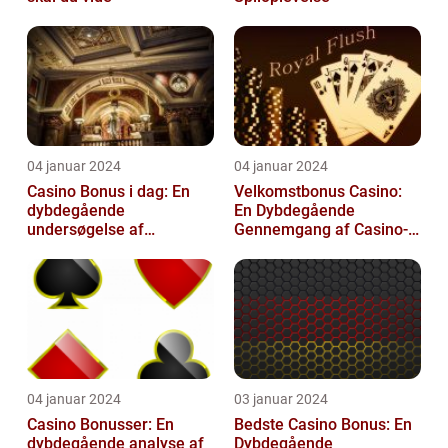
04 januar 2024
04 januar 2024
Casino Bonus i dag: En
Velkomstbonus Casino:
dybdegående
En Dybdegående
undersøgelse af
Gennemgang af Casino-
udviklingen og
Verdenens Attraktive
vigtigheden af casino
Tilbud
bonusser for...
04 januar 2024
03 januar 2024
Casino Bonusser: En
Bedste Casino Bonus: En
dybdegående analyse af
Dybdegående