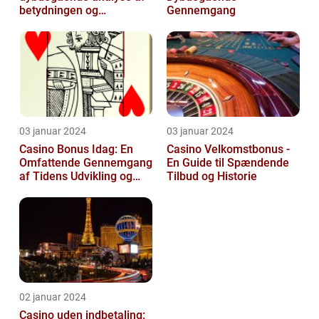
betydningen og
Gennemgang
udviklingen af bonusser
for casinospillere...
03 januar 2024
03 januar 2024
Casino Bonus Idag: En
Casino Velkomstbonus -
Omfattende Gennemgang
En Guide til Spændende
af Tidens Udvikling og
Tilbud og Historie
Vigtige Fakta
02 januar 2024
Casino uden indbetaling: