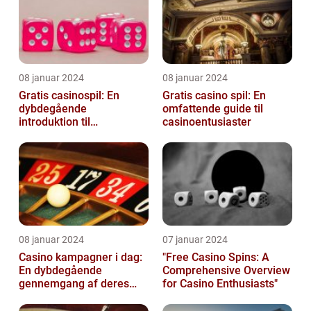
08 januar 2024
08 januar 2024
Gratis casinospil: En
Gratis casino spil: En
dybdegående
omfattende guide til
introduktion til
casinoentusiaster
spændingen uden risiko
08 januar 2024
07 januar 2024
Casino kampagner i dag:
"Free Casino Spins: A
En dybdegående
Comprehensive Overview
gennemgang af deres
for Casino Enthusiasts"
udvikling og vigtige
oplysninger for casi...