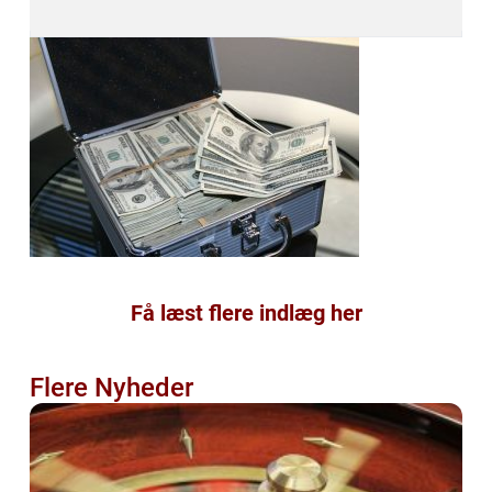
Få læst flere indlæg her
Flere Nyheder