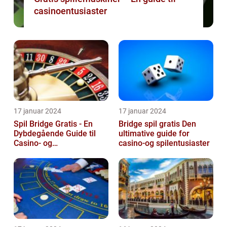
casinoentusiaster
17 januar 2024
17 januar 2024
Spil Bridge Gratis - En
Bridge spil gratis Den
Dybdegående Guide til
ultimative guide for
Casino- og
casino-og spilentusiaster
Spilentusiaster