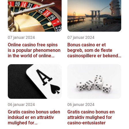
07 januar 2024
07 januar 2024
Online casino free spins
Bonus casino er et
is a popular phenomenon
begreb, som de fleste
in the world of online
casinospillere er bekendt
gambling
med
06 januar 2024
06 januar 2024
Gratis casino bonus uden
Gratis casino bonus en
indskud er en attraktiv
attraktiv mulighed for
mulighed for
casino-entusiaster
casinoentusiaster, der