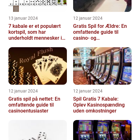
13 januar 2024
12 januar 2024
7 kabale er et populært
Gratis Spil for Ældre: En
kortspil, som har
omfattende guide til
underholdt mennesker i
casino- og
årtier
spilleinteresserede
12 januar 2024
12 januar 2024
Gratis spil på nettet: En
Spil Gratis 7 Kabale:
omfattende guide til
Oplev Kasinospænding
casinoentusiaster
uden omkostninger