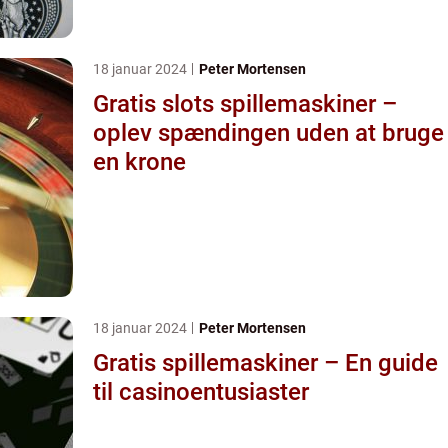
18 januar 2024
Peter Mortensen
Gratis slots spillemaskiner –
oplev spændingen uden at bruge
en krone
18 januar 2024
Peter Mortensen
Gratis spillemaskiner – En guide
til casinoentusiaster