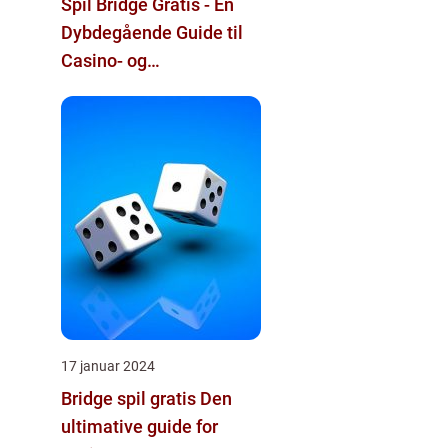
Spil Bridge Gratis - En
Dybdegående Guide til
Casino- og
Spilentusiaster
17 januar 2024
Bridge spil gratis Den
ultimative guide for