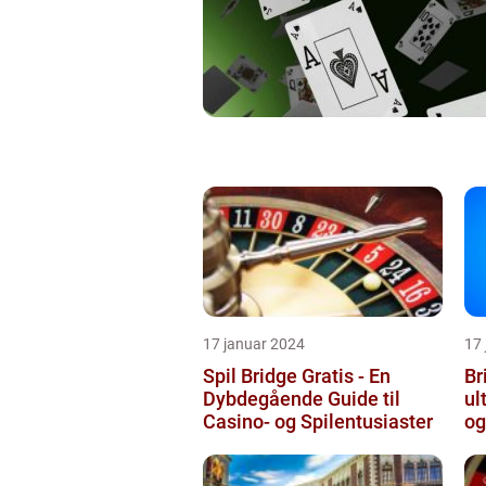
17 januar 2024
17
Spil Bridge Gratis - En
Bri
Dybdegående Guide til
ul
Casino- og Spilentusiaster
og