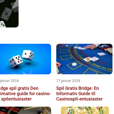
 januar 2024
17 januar 2024
dge spil gratis Den
Spil Gratis Bridge: En
timative guide for casino-
Informativ Guide til
 spilentusiaster
Casinospil-entusiaster