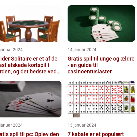
 januar 2024
14 januar 2024
ider Solitaire er et af de
Gratis spil til unge og ældre
st elskede kortspil i
- en guide til
rden, og det bedste ved
casinoentusiaster
t er, at det nu er ...
 januar 2024
13 januar 2024
atis spil til pc: Oplev den
7 kabale er et populært