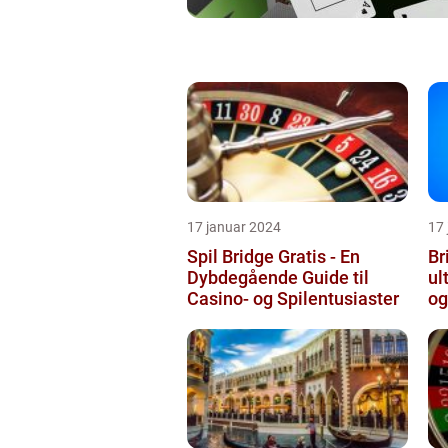
17 januar 2024
17
Spil Bridge Gratis - En
Bri
Dybdegående Guide til
ul
Casino- og Spilentusiaster
og