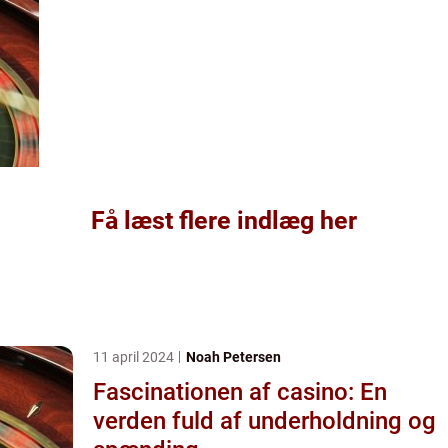
Få læst flere indlæg her
11 april 2024
Noah Petersen
Fascinationen af casino: En
verden fuld af underholdning og