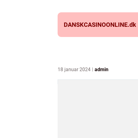
DANSKCASINOONLINE.
dk
18 januar 2024
admin