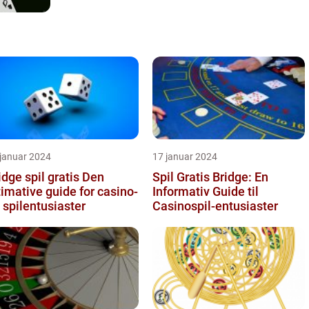
 januar 2024
17 januar 2024
dge spil gratis Den
Spil Gratis Bridge: En
timative guide for casino-
Informativ Guide til
 spilentusiaster
Casinospil-entusiaster