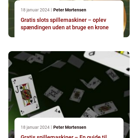
18 januar 2024
Peter Mortensen
Gratis slots spillemaskiner – oplev
spændingen uden at bruge en krone
18 januar 2024
Peter Mortensen
Gratis spillemaskiner – En guide til