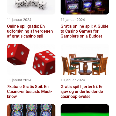
11 januar 2024
11 januar 2024
Online spil gratis: En
Gratis online spil: A Guide
udforskning af verdenen
to Casino Games for
af gratis casino spil
Gamblers on a Budget
11 januar 2024
10 januar 2024
7kabale Gratis Spil: En
Gratis spil hjerterfri: En
Casino-entusiasts Must-
sjov og underholdende
know
casinooplevelse