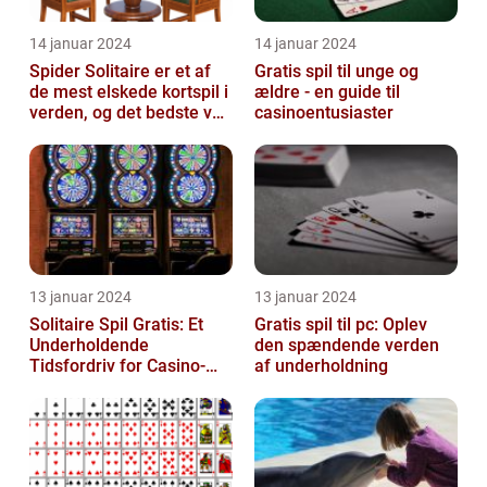
14 januar 2024
14 januar 2024
Spider Solitaire er et af
Gratis spil til unge og
de mest elskede kortspil i
ældre - en guide til
verden, og det bedste ved
casinoentusiaster
det er, at det nu er ...
13 januar 2024
13 januar 2024
Solitaire Spil Gratis: Et
Gratis spil til pc: Oplev
Underholdende
den spændende verden
Tidsfordriv for Casino-
af underholdning
entusiaster