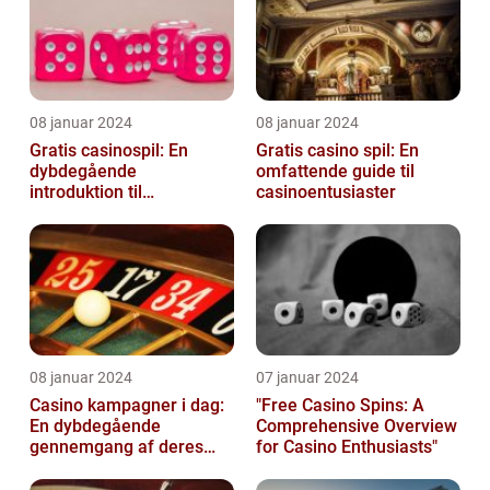
08 januar 2024
08 januar 2024
Gratis casinospil: En
Gratis casino spil: En
dybdegående
omfattende guide til
introduktion til
casinoentusiaster
spændingen uden risiko
08 januar 2024
07 januar 2024
Casino kampagner i dag:
"Free Casino Spins: A
En dybdegående
Comprehensive Overview
gennemgang af deres
for Casino Enthusiasts"
udvikling og vigtige
oplysninger for casi...