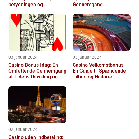
betydningen og
Gennemgang
udviklingen af bonusser
for casinospillere...
03 januar 2024
03 januar 2024
Casino Bonus Idag: En
Casino Velkomstbonus -
Omfattende Gennemgang
En Guide til Spændende
af Tidens Udvikling og
Tilbud og Historie
Vigtige Fakta
02 januar 2024
Casino uden indbetaling: