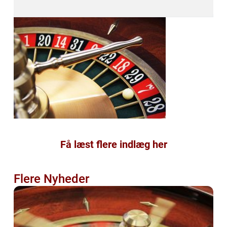
Få læst flere indlæg her
Flere Nyheder