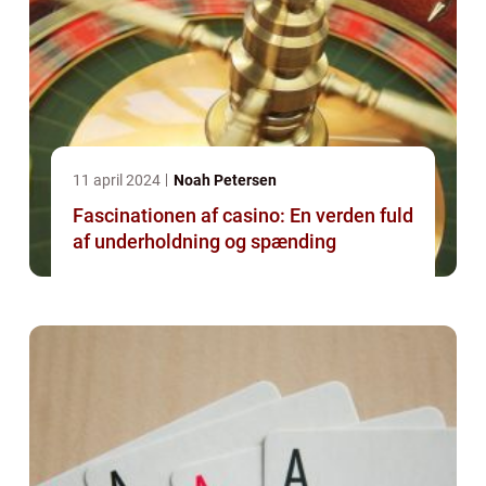
11 april 2024
Noah Petersen
Fascinationen af casino: En verden fuld
af underholdning og spænding