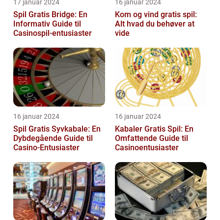
17 januar 2024
16 januar 2024
Spil Gratis Bridge: En
Kom og vind gratis spil:
Informativ Guide til
Alt hvad du behøver at
Casinospil-entusiaster
vide
16 januar 2024
16 januar 2024
Spil Gratis Syvkabale: En
Kabaler Gratis Spil: En
Dybdegående Guide til
Omfattende Guide til
Casino-Entusiaster
Casinoentusiaster