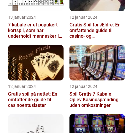
13 januar 2024
12 januar 2024
7 kabale er et populært
Gratis Spil for Ældre: En
kortspil, som har
omfattende guide til
underholdt mennesker i
casino- og
årtier
spilleinteresserede
12 januar 2024
12 januar 2024
Gratis spil på nettet: En
Spil Gratis 7 Kabale:
omfattende guide til
Oplev Kasinospænding
casinoentusiaster
uden omkostninger