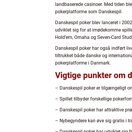
landbaserede casinoer. Med tiden blev 
pokerplatforme som Danskespil.
Danskespil poker blev lanceret i 2002
udviklet sig for at imødekomme spill
Hold’em, Omaha og Seven-Card Stud
Danskespil poker har også indført liv
tiltrukket både danske og internatio
pokerplatforme i Danmark.
Vigtige punkter om 
– Danskespil poker er tilgængeligt o
– Spillet tilbyder forskellige poke
– Danskespil poker har attraktive pr
– Nybegyndere kan øve sig gratis i træ
– Danskespil poker har udviklet sig fr