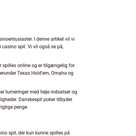
oentusiaster. I denne artikel vil vi
 casino spil. Vi vil også se på,
 spilles online og er tilgængelig for
er, herunder Texas Hold’em, Omaha og
der turneringer med høje indsatser og
igheder. Danskespil poker tilbyder
rigtige penge.
o spil, der kun kunne spilles på