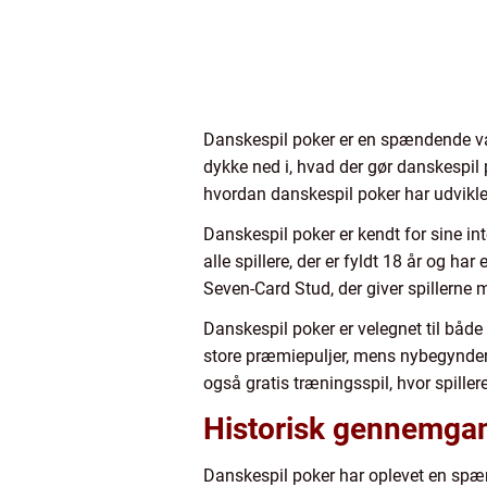
Danskespil poker er en spændende vari
dykke ned i, hvad der gør danskespil po
hvordan danskespil poker har udviklet
Danskespil poker er kendt for sine int
alle spillere, der er fyldt 18 år og h
Seven-Card Stud, der giver spillerne 
Danskespil poker er velegnet til både
store præmiepuljer, mens nybegyndere
også gratis træningsspil, hvor spiller
Historisk gennemgan
Danskespil poker har oplevet en spæn