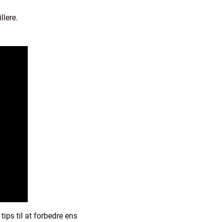
llere.
ips til at forbedre ens