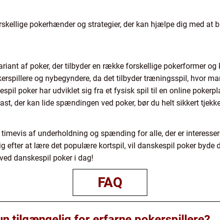
rskellige pokerhænder og strategier, der kan hjælpe dig med at bl
iant af poker, der tilbyder en række forskellige pokerformer og 
okerspillere og nybegyndere, da det tilbyder træningsspil, hvor m
il poker har udviklet sig fra et fysisk spil til en online pokerpla
ast, der kan lide spændingen ved poker, bør du helt sikkert tjekk
timevis af underholdning og spænding for alle, der er interesser
rrig efter at lære det populære kortspil, vil danskespil poker b
ved danskespil poker i dag!
FAQ
n tilgængelig for erfarne pokerspillere?