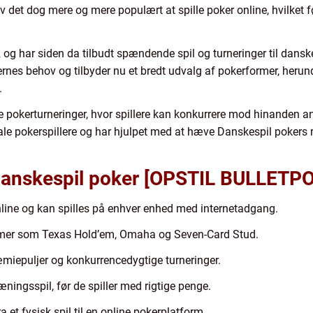
det dog mere og mere populært at spille poker online, hvilket før
 og har siden da tilbudt spændende spil og turneringer til dansk
ernes behov og tilbyder nu et bredt udvalg af pokerformer, heru
.
e pokerturneringer, hvor spillere kan konkurrere mod hinanden ans
nale pokerspillere og har hjulpet med at hæve Danskespil pokers 
danskespil poker [OPSTIL BULLETP
nline og kan spilles på enhver enhed med internetadgang.
rformer som Texas Hold’em, Omaha og Seven-Card Stud.
æmiepuljer og konkurrencedygtige turneringer.
ningsspil, før de spiller med rigtige penge.
a et fysisk spil til en online pokerplatform.