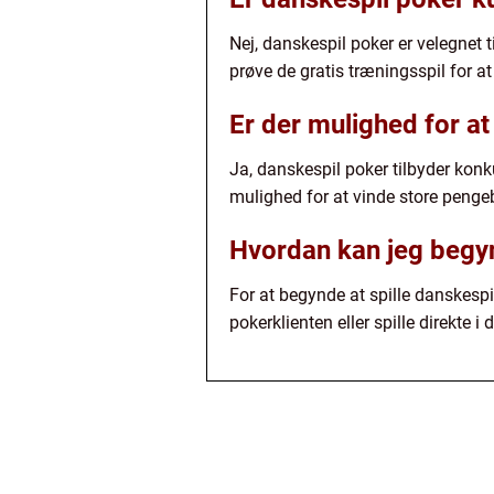
Nej, danskespil poker er velegnet t
prøve de gratis træningsspil for a
Er der mulighed for at
Ja, danskespil poker tilbyder konku
mulighed for at vinde store pengeb
Hvordan kan jeg begyn
For at begynde at spille danskespi
pokerklienten eller spille direkte i