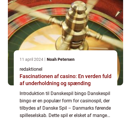
11 april 2024
Noah Petersen
redaktionel
Fascinationen af casino: En verden fuld
af underholdning og spænding
Introduktion til Danskespil bingo Danskespil
bingo er en populær form for casinospil, der
tilbydes af Danske Spil – Danmarks førende
spilleselskab. Dette spil er elsket af mange
spillere, der nyder den spænding og
underholdning, der følger med ...