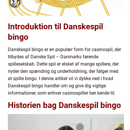
Introduktion til Danskespil
bingo
Danskespil bingo er en populær form for casinospil, der
tilbydes af Danske Spil – Danmarks førende
spilleselskab. Dette spil er elsket af mange spillere, der
nyder den spænding og underholdning, der følger med
at spille bingo. I denne artikel vil vi dykke ned i hvad
Danskespil bingo handler om og give dig vigtige
informationer, som enhver casinospiller bør kende til.
Historien bag Danskespil bingo