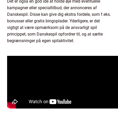
Det er også en god idé at holde øje med eventuelle
kampagner eller specialtilbud, der annonceres af
Danskespil. Disse kan give dig ekstra fordele, som f.eks.
bonusser eller gratis bingoplader. Yderligere, er det
vigtigt at være opmærksom på de ansvarligt spil
princippet, som Danskespil opfordrer til, og at sætte
begrænsninger på egen spilaktivitet.