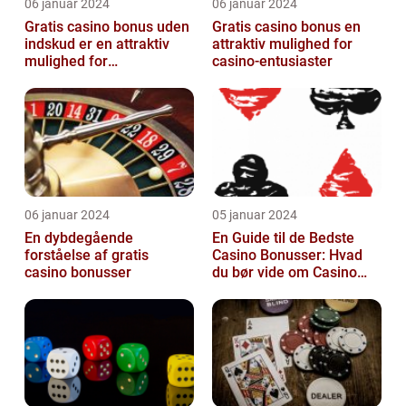
06 januar 2024
06 januar 2024
Gratis casino bonus uden
Gratis casino bonus en
indskud er en attraktiv
attraktiv mulighed for
mulighed for
casino-entusiaster
casinoentusiaster, der
ønsker at prøve...
06 januar 2024
05 januar 2024
En dybdegående
En Guide til de Bedste
forståelse af gratis
Casino Bonusser: Hvad
casino bonusser
du bør vide om Casino
Spil