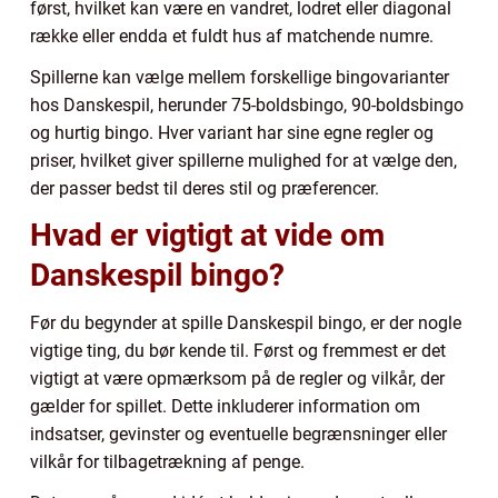
først, hvilket kan være en vandret, lodret eller diagonal
række eller endda et fuldt hus af matchende numre.
Spillerne kan vælge mellem forskellige bingovarianter
hos Danskespil, herunder 75-boldsbingo, 90-boldsbingo
og hurtig bingo. Hver variant har sine egne regler og
priser, hvilket giver spillerne mulighed for at vælge den,
der passer bedst til deres stil og præferencer.
Hvad er vigtigt at vide om
Danskespil bingo?
Før du begynder at spille Danskespil bingo, er der nogle
vigtige ting, du bør kende til. Først og fremmest er det
vigtigt at være opmærksom på de regler og vilkår, der
gælder for spillet. Dette inkluderer information om
indsatser, gevinster og eventuelle begrænsninger eller
vilkår for tilbagetrækning af penge.