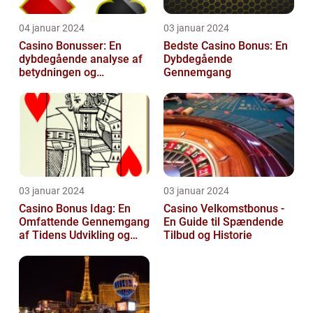
04 januar 2024
03 januar 2024
Casino Bonusser: En
Bedste Casino Bonus: En
dybdegående analyse af
Dybdegående
betydningen og
Gennemgang
udviklingen af bonusser
for casinospillere...
03 januar 2024
03 januar 2024
Casino Bonus Idag: En
Casino Velkomstbonus -
Omfattende Gennemgang
En Guide til Spændende
af Tidens Udvikling og
Tilbud og Historie
Vigtige Fakta