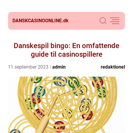
DANSKCASINOONLINE.
dk
Danskespil bingo: En omfattende
guide til casinospillere
11 september 2023
admin
redaktionel