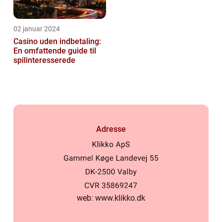
02 januar 2024
Casino uden indbetaling:
En omfattende guide til
spilinteresserede
Adresse
web:
www.klikko.dk