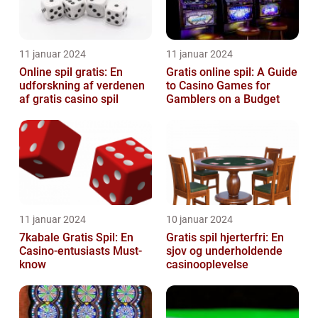
11 januar 2024
11 januar 2024
Online spil gratis: En
Gratis online spil: A Guide
udforskning af verdenen
to Casino Games for
af gratis casino spil
Gamblers on a Budget
11 januar 2024
10 januar 2024
7kabale Gratis Spil: En
Gratis spil hjerterfri: En
Casino-entusiasts Must-
sjov og underholdende
know
casinooplevelse