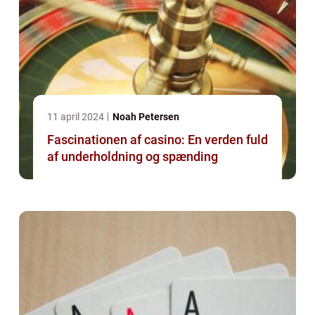
11 april 2024
Noah Petersen
Fascinationen af casino: En verden fuld
af underholdning og spænding