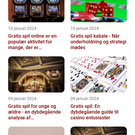
10 januar 2024
10 januar 2024
Gratis spil online er en
Gratis spil kabale - Når
populær aktivitet for
underholdning og strategi
mange, der er
mødes
interesserede i casino
spil
09 januar 2024
09 januar 2024
Gratis spil for unge og
Gratis spil: En
ældre - en dybdegående
dybdegående guide til
analyse af
casino entusiaster
underholdningens
udvikling gennem
historie...