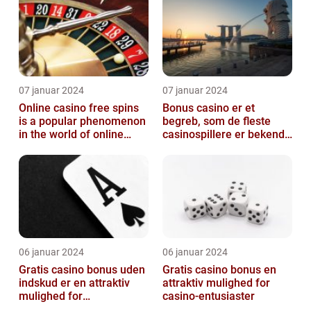
07 januar 2024
07 januar 2024
Online casino free spins
Bonus casino er et
is a popular phenomenon
begreb, som de fleste
in the world of online
casinospillere er bekendt
gambling
med
06 januar 2024
06 januar 2024
Gratis casino bonus uden
Gratis casino bonus en
indskud er en attraktiv
attraktiv mulighed for
mulighed for
casino-entusiaster
casinoentusiaster, der