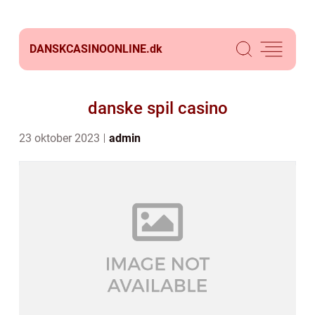
DANSKCASINOONLINE.
dk
danske spil casino
23 oktober 2023
admin