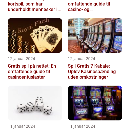
kortspil, som har
omfattende guide til
underholdt mennesker i
casino- og
årtier
spilleinteresserede
12 januar 2024
12 januar 2024
Gratis spil på nettet: En
Spil Gratis 7 Kabale:
omfattende guide til
Oplev Kasinospænding
casinoentusiaster
uden omkostninger
11 januar 2024
11 januar 2024