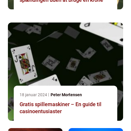
18 januar 2024
Peter Mortensen
Gratis spillemaskiner – En guide til
casinoentusiaster