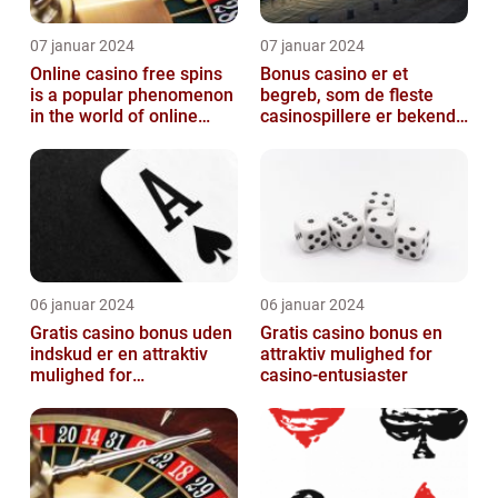
07 januar 2024
07 januar 2024
Online casino free spins
Bonus casino er et
is a popular phenomenon
begreb, som de fleste
in the world of online
casinospillere er bekendt
gambling
med
06 januar 2024
06 januar 2024
Gratis casino bonus uden
Gratis casino bonus en
indskud er en attraktiv
attraktiv mulighed for
mulighed for
casino-entusiaster
casinoentusiaster, der
ønsker at prøve...