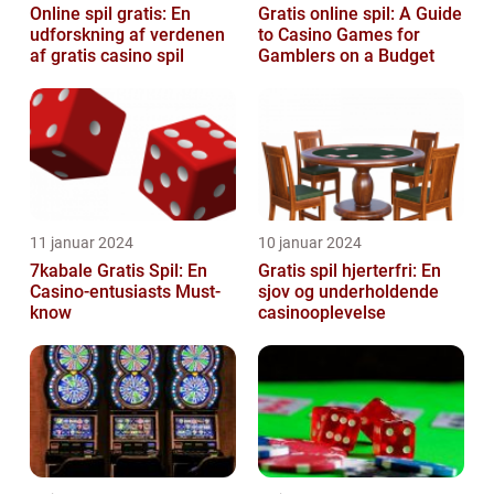
Online spil gratis: En
Gratis online spil: A Guide
udforskning af verdenen
to Casino Games for
af gratis casino spil
Gamblers on a Budget
11 januar 2024
10 januar 2024
7kabale Gratis Spil: En
Gratis spil hjerterfri: En
Casino-entusiasts Must-
sjov og underholdende
know
casinooplevelse