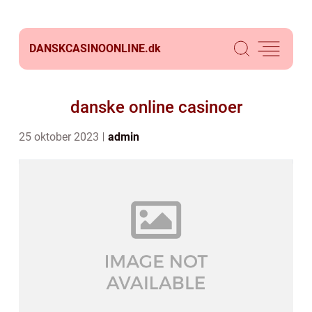
DANSKCASINOONLINE.
dk
danske online casinoer
25 oktober 2023
admin