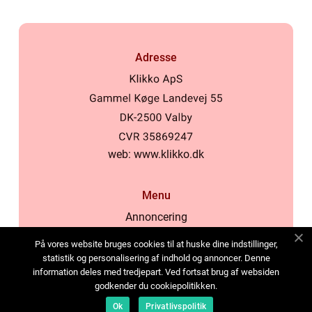
Adresse
web:
www.klikko.dk
Menu
Annoncering
Om os
På vores website bruges cookies til at huske dine indstillinger,
Cookies
statistik og personalisering af indhold og annoncer. Denne
information deles med tredjepart. Ved fortsat brug af websiden
Kontakt os
godkender du cookiepolitikken.
Sitemap
Ok
Privatlivspolitik