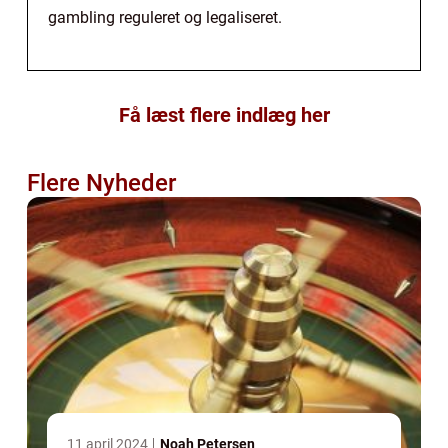
gambling reguleret og legaliseret.
Få læst flere indlæg her
Flere Nyheder
11 april 2024
Noah Petersen