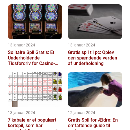
det er, at det nu er ...
13 januar 2024
13 januar 2024
Solitaire Spil Gratis: Et
Gratis spil til pc: Oplev
Underholdende
den spændende verden
Tidsfordriv for Casino-
af underholdning
entusiaster
13 januar 2024
12 januar 2024
7 kabale er et populært
Gratis Spil for Ældre: En
kortspil, som har
omfattende guide til