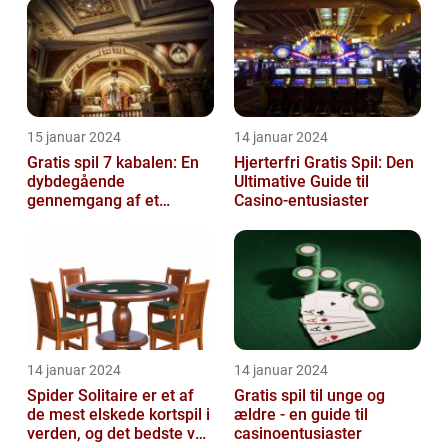
15 januar 2024
14 januar 2024
Gratis spil 7 kabalen: En
Hjerterfri Gratis Spil: Den
dybdegående
Ultimative Guide til
gennemgang af et
Casino-entusiaster
populært casinospil
14 januar 2024
14 januar 2024
Spider Solitaire er et af
Gratis spil til unge og
de mest elskede kortspil i
ældre - en guide til
verden, og det bedste ved
casinoentusiaster