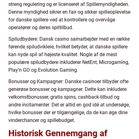
streng regulering og er licenseret af Spillemyndigheden.
Denne myndighed sikrer en fair og sikker spilleoplevelse
for danske spillere ved at kontrollere og overvåge
operatører og deres spiltilbud.
Spiludbydere: Dansk casino samarbejder med en række
førende spiludviklere, hvilket betyder, at danske spillere
kan nyde spil af højeste kvalitet. Nogle af de mest
populære spiludbydere inkluderer NetEnt, Microgaming,
Play’n GO og Evolution Gaming.
Bonusser og Kampagner: Danske casinoer tilbyder ofte
generøse bonusser og kampagner. Dette kan inkludere
velkomstbonusser, gratis spins, cashback-tilbud og
andre incitamenter. Det er altid en god idé at undersøge,
hvilke bonusser der er tilgængelige, da de kan øge dine
vinderchancer og spillebudget.
Historisk Gennemgang af