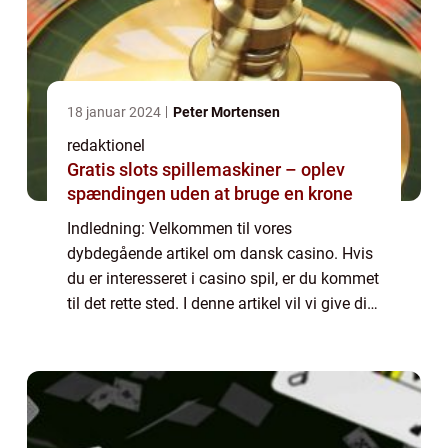
18 januar 2024
Peter Mortensen
redaktionel
Gratis slots spillemaskiner – oplev
spændingen uden at bruge en krone
Indledning: Velkommen til vores
dybdegående artikel om dansk casino. Hvis
du er interesseret i casino spil, er du kommet
til det rette sted. I denne artikel vil vi give dig
en omfattende præsentation af dansk
casino samt en historisk gennemgang af,
h...