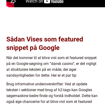
Sådan Vises som featured
snippet på Google
Når det kommer til at blive vist som et featured snippet
på en Google-søgning om “dansk casino”, er det vigtigt
at strukturere teksten på en måde, der øger
sandsynligheden for dette. Her er et par tip:
Brug informative underoverskrifter: Ved at opdele
teksten i sektioner med brug af h2-tags kan Googles
søgemaskine bedre finde og forstå indholdet. Dette kan
også øge chancerne for at blive vist som et featured