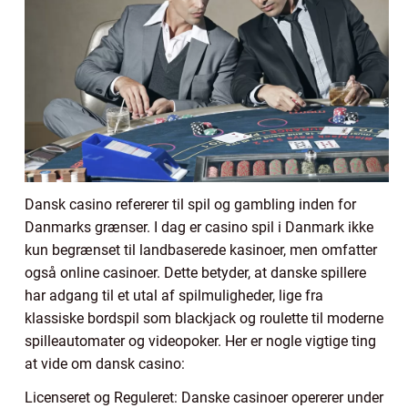
Dansk casino refererer til spil og gambling inden for
Danmarks grænser. I dag er casino spil i Danmark ikke
kun begrænset til landbaserede kasinoer, men omfatter
også online casinoer. Dette betyder, at danske spillere
har adgang til et utal af spilmuligheder, lige fra
klassiske bordspil som blackjack og roulette til moderne
spilleautomater og videopoker. Her er nogle vigtige ting
at vide om dansk casino:
Licenseret og Reguleret: Danske casinoer opererer under