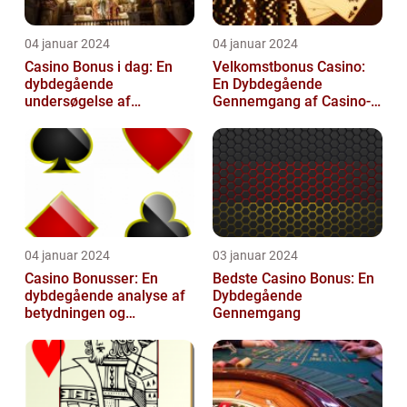
04 januar 2024
04 januar 2024
Casino Bonus i dag: En
Velkomstbonus Casino:
dybdegående
En Dybdegående
undersøgelse af
Gennemgang af Casino-
udviklingen og
Verdenens Attraktive
vigtigheden af casino
Tilbud
bonusser for...
04 januar 2024
03 januar 2024
Casino Bonusser: En
Bedste Casino Bonus: En
dybdegående analyse af
Dybdegående
betydningen og
Gennemgang
udviklingen af bonusser
for casinospillere...