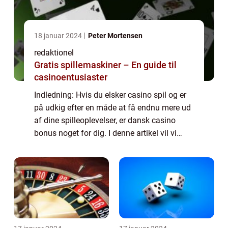
18 januar 2024
Peter Mortensen
redaktionel
Gratis spillemaskiner – En guide til
casinoentusiaster
Indledning: Hvis du elsker casino spil og er
på udkig efter en måde at få endnu mere ud
af dine spilleoplevelser, er dansk casino
bonus noget for dig. I denne artikel vil vi
præsentere dig for alt, hvad du behøver at
vide om dansk casino bonus, herun...