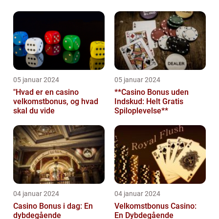
Spil
05 januar 2024
05 januar 2024
"Hvad er en casino
**Casino Bonus uden
velkomstbonus, og hvad
Indskud: Helt Gratis
skal du vide
Spiloplevelse**
04 januar 2024
04 januar 2024
Casino Bonus i dag: En
Velkomstbonus Casino:
dybdegående
En Dybdegående