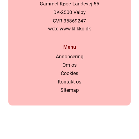
web:
www.klikko.dk
Menu
Annoncering
Om os
Cookies
Kontakt os
Sitemap