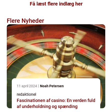
Få læst flere indlæg her
Flere Nyheder
11 april 2024
Noah Petersen
redaktionel
Fascinationen af casino: En verden fuld
af underholdning og spænding