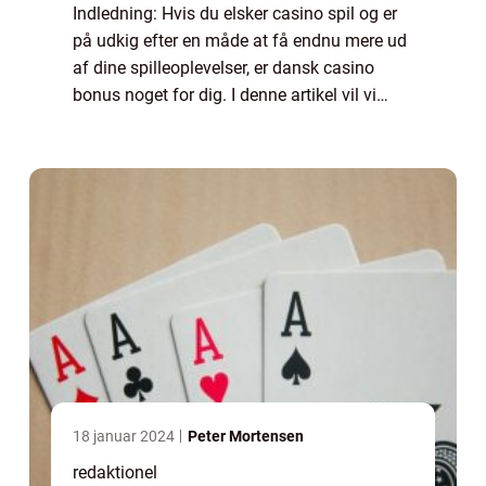
Indledning: Hvis du elsker casino spil og er
på udkig efter en måde at få endnu mere ud
af dine spilleoplevelser, er dansk casino
bonus noget for dig. I denne artikel vil vi
præsentere dig for alt, hvad du behøver at
vide om dansk casino bonus, herun...
18 januar 2024
Peter Mortensen
redaktionel