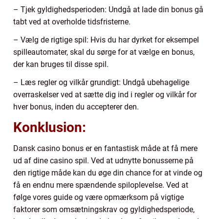
– Tjek gyldighedsperioden: Undgå at lade din bonus gå
tabt ved at overholde tidsfristerne.
– Vælg de rigtige spil: Hvis du har dyrket for eksempel
spilleautomater, skal du sørge for at vælge en bonus,
der kan bruges til disse spil.
– Læs regler og vilkår grundigt: Undgå ubehagelige
overraskelser ved at sætte dig ind i regler og vilkår for
hver bonus, inden du accepterer den.
Konklusion:
Dansk casino bonus er en fantastisk måde at få mere
ud af dine casino spil. Ved at udnytte bonusserne på
den rigtige måde kan du øge din chance for at vinde og
få en endnu mere spændende spiloplevelse. Ved at
følge vores guide og være opmærksom på vigtige
faktorer som omsætningskrav og gyldighedsperiode,