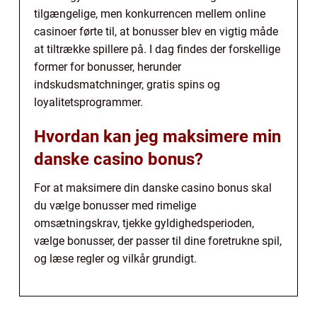
tilgængelige, men konkurrencen mellem online
casinoer førte til, at bonusser blev en vigtig måde
at tiltrække spillere på. I dag findes der forskellige
former for bonusser, herunder
indskudsmatchninger, gratis spins og
loyalitetsprogrammer.
Hvordan kan jeg maksimere min
danske casino bonus?
For at maksimere din danske casino bonus skal
du vælge bonusser med rimelige
omsætningskrav, tjekke gyldighedsperioden,
vælge bonusser, der passer til dine foretrukne spil,
og læse regler og vilkår grundigt.