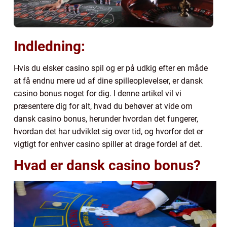
Indledning:
Hvis du elsker casino spil og er på udkig efter en måde
at få endnu mere ud af dine spilleoplevelser, er dansk
casino bonus noget for dig. I denne artikel vil vi
præsentere dig for alt, hvad du behøver at vide om
dansk casino bonus, herunder hvordan det fungerer,
hvordan det har udviklet sig over tid, og hvorfor det er
vigtigt for enhver casino spiller at drage fordel af det.
Hvad er dansk casino bonus?