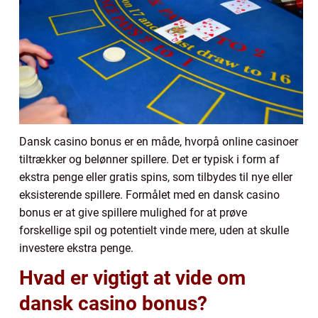
Dansk casino bonus er en måde, hvorpå online casinoer
tiltrækker og belønner spillere. Det er typisk i form af
ekstra penge eller gratis spins, som tilbydes til nye eller
eksisterende spillere. Formålet med en dansk casino
bonus er at give spillere mulighed for at prøve
forskellige spil og potentielt vinde mere, uden at skulle
investere ekstra penge.
Hvad er vigtigt at vide om
dansk casino bonus?