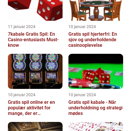
11 januar 2024
10 januar 2024
7kabale Gratis Spil: En
Gratis spil hjerterfri: En
Casino-entusiasts Must-
sjov og underholdende
know
casinooplevelse
10 januar 2024
10 januar 2024
Gratis spil online er en
Gratis spil kabale - Når
populær aktivitet for
underholdning og strategi
mange, der er
mødes
interesserede i casino
spil