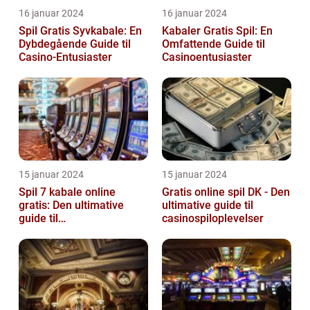
16 januar 2024
16 januar 2024
Spil Gratis Syvkabale: En
Kabaler Gratis Spil: En
Dybdegående Guide til
Omfattende Guide til
Casino-Entusiaster
Casinoentusiaster
15 januar 2024
15 januar 2024
Spil 7 kabale online
Gratis online spil DK - Den
gratis: Den ultimative
ultimative guide til
guide til
casinospiloplevelser
casinoentusiaster