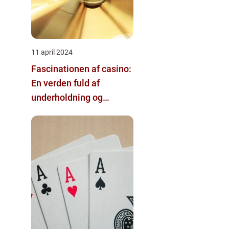
11 april 2024
Fascinationen af casino:
En verden fuld af
underholdning og
spænding