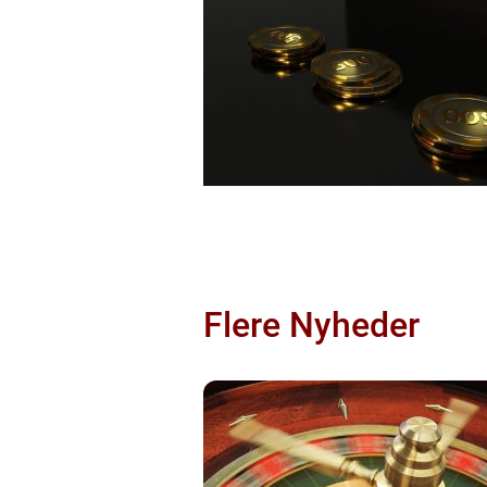
Flere Nyheder