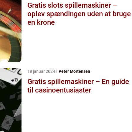
Gratis slots spillemaskiner –
oplev spændingen uden at bruge
en krone
18 januar 2024
Peter Mortensen
Gratis spillemaskiner – En guide
til casinoentusiaster