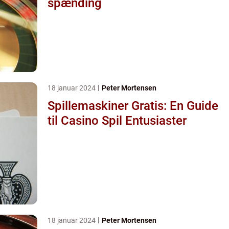
spænding
18 januar 2024
Peter Mortensen
Spillemaskiner Gratis: En Guide
til Casino Spil Entusiaster
18 januar 2024
Peter Mortensen