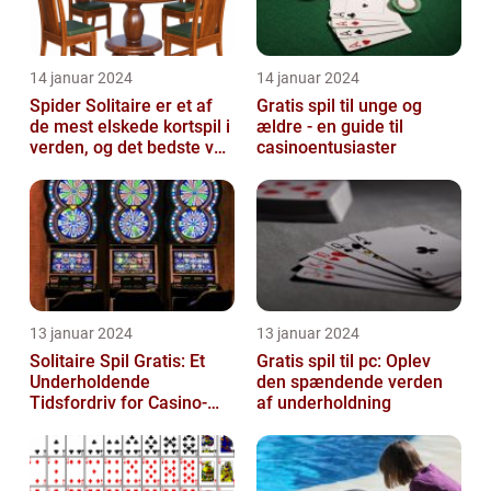
14 januar 2024
14 januar 2024
Spider Solitaire er et af
Gratis spil til unge og
de mest elskede kortspil i
ældre - en guide til
verden, og det bedste ved
casinoentusiaster
det er, at det nu er ...
13 januar 2024
13 januar 2024
Solitaire Spil Gratis: Et
Gratis spil til pc: Oplev
Underholdende
den spændende verden
Tidsfordriv for Casino-
af underholdning
entusiaster