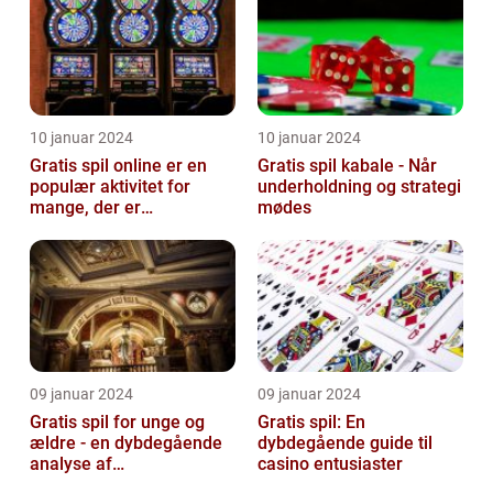
10 januar 2024
10 januar 2024
Gratis spil online er en
Gratis spil kabale - Når
populær aktivitet for
underholdning og strategi
mange, der er
mødes
interesserede i casino
spil
09 januar 2024
09 januar 2024
Gratis spil for unge og
Gratis spil: En
ældre - en dybdegående
dybdegående guide til
analyse af
casino entusiaster
underholdningens