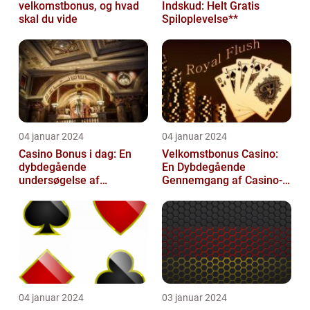
velkomstbonus, og hvad
Indskud: Helt Gratis
skal du vide
Spiloplevelse**
04 januar 2024
04 januar 2024
Casino Bonus i dag: En
Velkomstbonus Casino:
dybdegående
En Dybdegående
undersøgelse af
Gennemgang af Casino-
udviklingen og
Verdenens Attraktive
vigtigheden af casino
Tilbud
bonusser for...
04 januar 2024
03 januar 2024