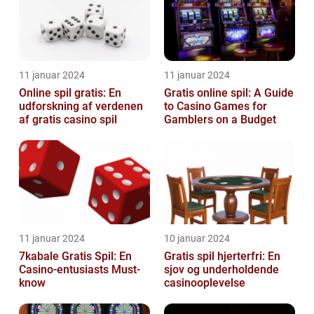
11 januar 2024
11 januar 2024
Online spil gratis: En
Gratis online spil: A Guide
udforskning af verdenen
to Casino Games for
af gratis casino spil
Gamblers on a Budget
11 januar 2024
10 januar 2024
7kabale Gratis Spil: En
Gratis spil hjerterfri: En
Casino-entusiasts Must-
sjov og underholdende
know
casinooplevelse