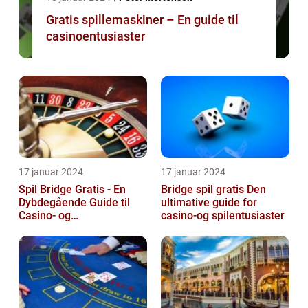
Gratis spillemaskiner – En guide til
casinoentusiaster
17 januar 2024
17 januar 2024
Spil Bridge Gratis - En
Bridge spil gratis Den
Dybdegående Guide til
ultimative guide for
Casino- og
casino-og spilentusiaster
Spilentusiaster