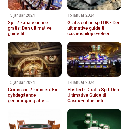
15 januar 2024
15 januar 2024
Spil 7 kabale online
Gratis online spil DK - Den
gratis: Den ultimative
ultimative guide til
guide til
casinospiloplevelser
casinoentusiaster
15 januar 2024
14 januar 2024
Gratis spil 7 kabalen: En
Hjerterfri Gratis Spil: Den
dybdegående
Ultimative Guide til
gennemgang af et
Casino-entusiaster
populært casinospil