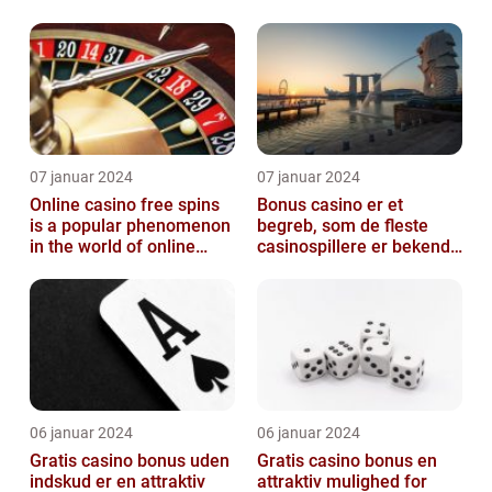
udvikling og vigtige
oplysninger for casi...
07 januar 2024
07 januar 2024
Online casino free spins
Bonus casino er et
is a popular phenomenon
begreb, som de fleste
in the world of online
casinospillere er bekendt
gambling
med
06 januar 2024
06 januar 2024
Gratis casino bonus uden
Gratis casino bonus en
indskud er en attraktiv
attraktiv mulighed for