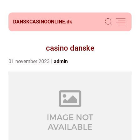
DANSKCASINOONLINE.
dk
casino danske
01 november 2023
admin