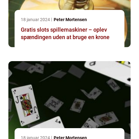
18 januar 2024
Peter Mortensen
Gratis slots spillemaskiner – oplev
spændingen uden at bruge en krone
18 januar 2024
Peter Mortensen