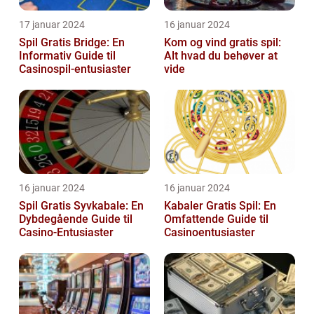
17 januar 2024
16 januar 2024
Spil Gratis Bridge: En
Kom og vind gratis spil:
Informativ Guide til
Alt hvad du behøver at
Casinospil-entusiaster
vide
16 januar 2024
16 januar 2024
Spil Gratis Syvkabale: En
Kabaler Gratis Spil: En
Dybdegående Guide til
Omfattende Guide til
Casino-Entusiaster
Casinoentusiaster