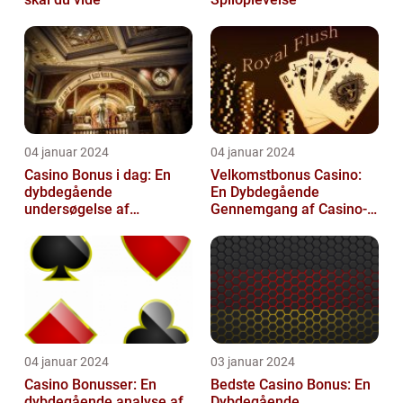
04 januar 2024
04 januar 2024
Casino Bonus i dag: En
Velkomstbonus Casino:
dybdegående
En Dybdegående
undersøgelse af
Gennemgang af Casino-
udviklingen og
Verdenens Attraktive
vigtigheden af casino
Tilbud
bonusser for...
04 januar 2024
03 januar 2024
Casino Bonusser: En
Bedste Casino Bonus: En
dybdegående analyse af
Dybdegående