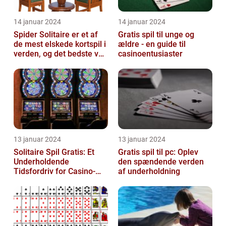
14 januar 2024
14 januar 2024
Spider Solitaire er et af
Gratis spil til unge og
de mest elskede kortspil i
ældre - en guide til
verden, og det bedste ved
casinoentusiaster
det er, at det nu er ...
13 januar 2024
13 januar 2024
Solitaire Spil Gratis: Et
Gratis spil til pc: Oplev
Underholdende
den spændende verden
Tidsfordriv for Casino-
af underholdning
entusiaster