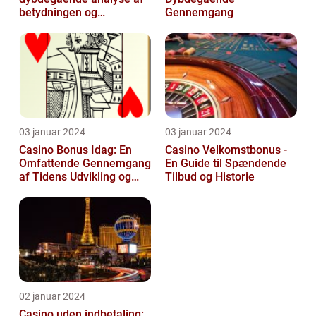
betydningen og
Gennemgang
udviklingen af bonusser
for casinospillere...
03 januar 2024
03 januar 2024
Casino Bonus Idag: En
Casino Velkomstbonus -
Omfattende Gennemgang
En Guide til Spændende
af Tidens Udvikling og
Tilbud og Historie
Vigtige Fakta
02 januar 2024
Casino uden indbetaling: