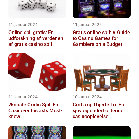
11 januar 2024
11 januar 2024
Online spil gratis: En
Gratis online spil: A Guide
udforskning af verdenen
to Casino Games for
af gratis casino spil
Gamblers on a Budget
11 januar 2024
10 januar 2024
7kabale Gratis Spil: En
Gratis spil hjerterfri: En
Casino-entusiasts Must-
sjov og underholdende
know
casinooplevelse