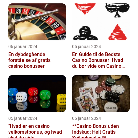
casinoentusiaster, der
ønsker at prøve...
06 januar 2024
05 januar 2024
En dybdegående
En Guide til de Bedste
forståelse af gratis
Casino Bonusser: Hvad
casino bonusser
du bør vide om Casino
Spil
05 januar 2024
05 januar 2024
"Hvad er en casino
**Casino Bonus uden
velkomstbonus, og hvad
Indskud: Helt Gratis
skal du vide
Spiloplevelse**