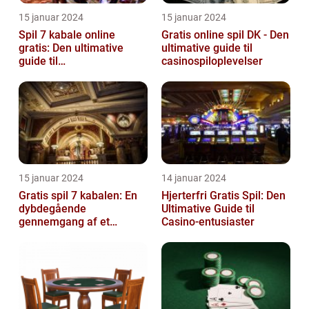
15 januar 2024
15 januar 2024
Spil 7 kabale online
Gratis online spil DK - Den
gratis: Den ultimative
ultimative guide til
guide til
casinospiloplevelser
casinoentusiaster
15 januar 2024
14 januar 2024
Gratis spil 7 kabalen: En
Hjerterfri Gratis Spil: Den
dybdegående
Ultimative Guide til
gennemgang af et
Casino-entusiaster
populært casinospil