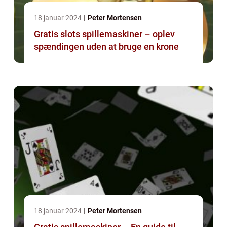
18 januar 2024
Peter Mortensen
Gratis slots spillemaskiner – oplev
spændingen uden at bruge en krone
18 januar 2024
Peter Mortensen