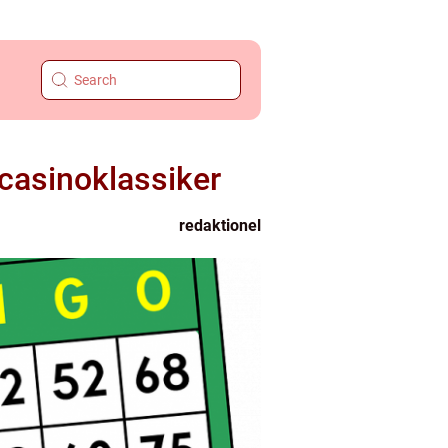
casinoklassiker
redaktionel