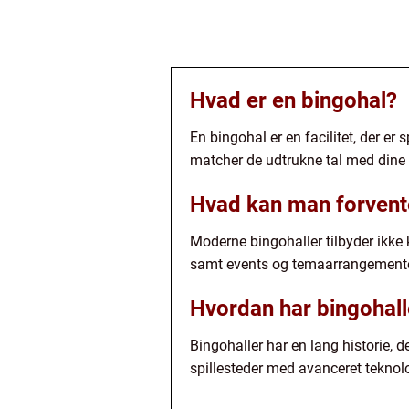
Hvad er en bingohal?
En bingohal er en facilitet, der er 
matcher de udtrukne tal med dine
Hvad kan man forvent
Moderne bingohaller tilbyder ikke 
samt events og temaarrangementer
Hvordan har bingohalle
Bingohaller har en lang historie, d
spillesteder med avanceret teknolo