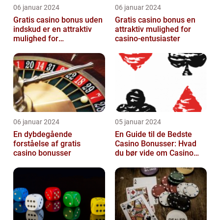
06 januar 2024
06 januar 2024
Gratis casino bonus uden
Gratis casino bonus en
indskud er en attraktiv
attraktiv mulighed for
mulighed for
casino-entusiaster
casinoentusiaster, der
ønsker at prøve...
06 januar 2024
05 januar 2024
En dybdegående
En Guide til de Bedste
forståelse af gratis
Casino Bonusser: Hvad
casino bonusser
du bør vide om Casino
Spil