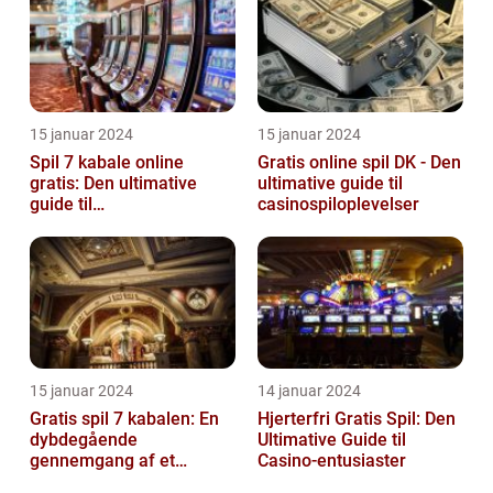
15 januar 2024
15 januar 2024
Spil 7 kabale online
Gratis online spil DK - Den
gratis: Den ultimative
ultimative guide til
guide til
casinospiloplevelser
casinoentusiaster
15 januar 2024
14 januar 2024
Gratis spil 7 kabalen: En
Hjerterfri Gratis Spil: Den
dybdegående
Ultimative Guide til
gennemgang af et
Casino-entusiaster
populært casinospil