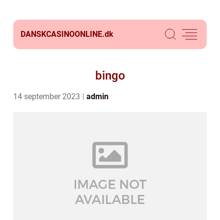
DANSKCASINOONLINE.
dk
bingo
14 september 2023
admin