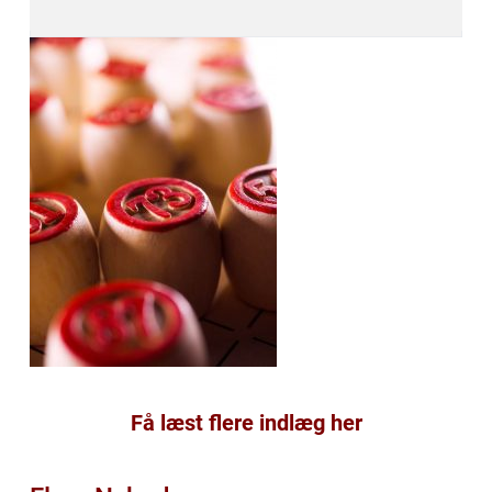
Få læst flere indlæg her