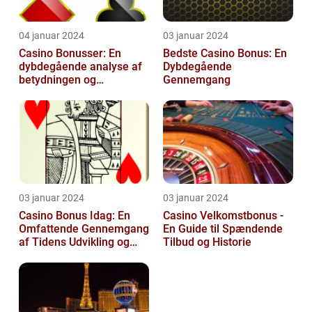
04 januar 2024
03 januar 2024
Casino Bonusser: En
Bedste Casino Bonus: En
dybdegående analyse af
Dybdegående
betydningen og
Gennemgang
udviklingen af bonusser
for casinospillere...
03 januar 2024
03 januar 2024
Casino Bonus Idag: En
Casino Velkomstbonus -
Omfattende Gennemgang
En Guide til Spændende
af Tidens Udvikling og
Tilbud og Historie
Vigtige Fakta