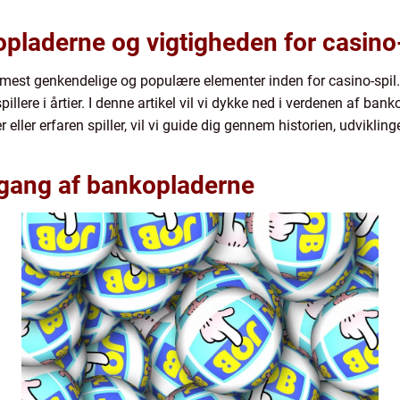
kopladerne og vigtigheden for casino
 mest genkendelige og populære elementer inden for casino-spil
pillere i årtier. I denne artikel vil vi dykke ned i verdenen af b
ller erfaren spiller, vil vi guide dig gennem historien, udviklin
gang af bankopladerne