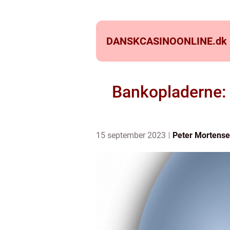
DANSKCASINOONLINE.
dk
Bankopladerne: 
15 september 2023
Peter Mortens