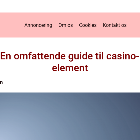
Annoncering
Om os
Cookies
Kontakt os
En omfattende guide til casino-s
element
en