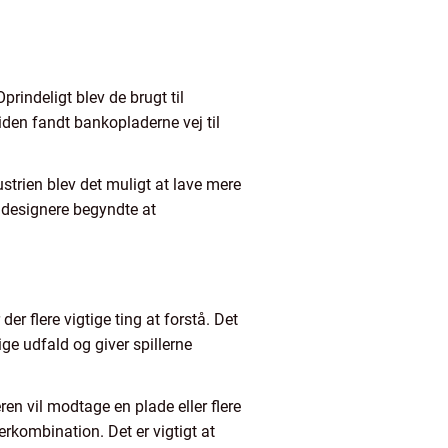
prindeligt blev de brugt til
tiden fandt bankopladerne vej til
trien blev det muligt at lave mere
r designere begyndte at
r flere vigtige ting at forstå. Det
ge udfald og giver spillerne
ren vil modtage en plade eller flere
erkombination. Det er vigtigt at