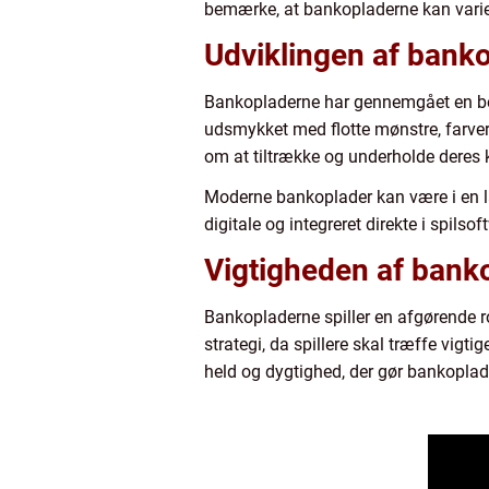
bemærke, at bankopladerne kan variere
Udviklingen af bank
Bankopladerne har gennemgået en betyd
udsmykket med flotte mønstre, farver
om at tiltrække og underholde deres 
Moderne bankoplader kan være i en la
digitale og integreret direkte i spils
Vigtigheden af bank
Bankopladerne spiller en afgørende rol
strategi, da spillere skal træffe vigt
held og dygtighed, der gør bankoplad