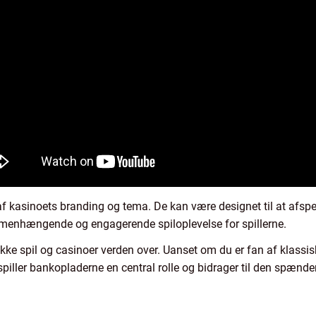
f kasinoets branding og tema. De kan være designet til at afspe
menhængende og engagerende spiloplevelse for spillerne.
kke spil og casinoer verden over. Uanset om du er fan af klassi
spiller bankopladerne en central rolle og bidrager til den spænd