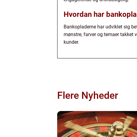
Hvordan har bankoplad
Bankopladerne har udviklet sig bet
mønstre, farver og temaer takket 
kunder.
Flere Nyheder