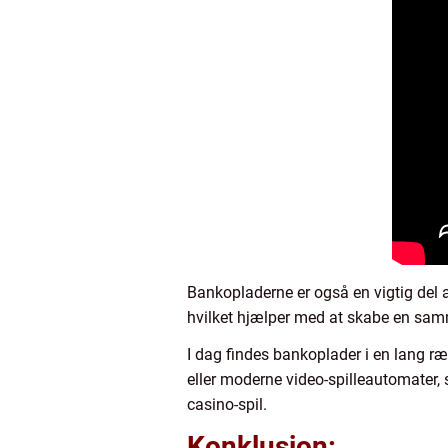
Bankopladerne er også en vigtig del a
hvilket hjælper med at skabe en sam
I dag findes bankoplader i en lang ræ
eller moderne video-spilleautomater, 
casino-spil.
Konklusion: