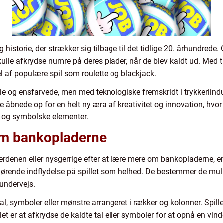
istorie, der strækker sig tilbage til det tidlige 20. århundrede. O
 skulle afkrydse numre på deres plader, når de blev kaldt ud. Med 
l af populære spil som roulette og blackjack.
e og ensfarvede, men med teknologiske fremskridt i trykkeriindus
te åbnede op for en helt ny æra af kreativitet og innovation, hvo
 og symbolske elementer.
 om bankopladerne
rdenen eller nysgerrige efter at lære mere om bankopladerne, er de
gørende indflydelse på spillet som helhed. De bestemmer de muli
 undervejs.
al, symboler eller mønstre arrangeret i rækker og kolonner. Spille
let er at afkrydse de kaldte tal eller symboler for at opnå en vind