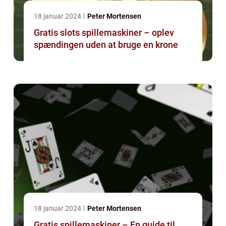
18 januar 2024
Peter Mortensen
Gratis slots spillemaskiner – oplev
spændingen uden at bruge en krone
18 januar 2024
Peter Mortensen
Gratis spillemaskiner – En guide til