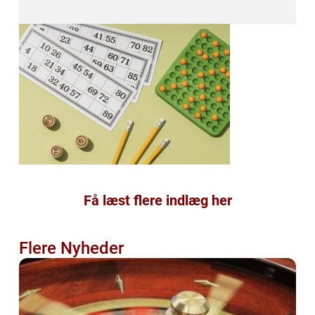
Få læst flere indlæg her
Flere Nyheder