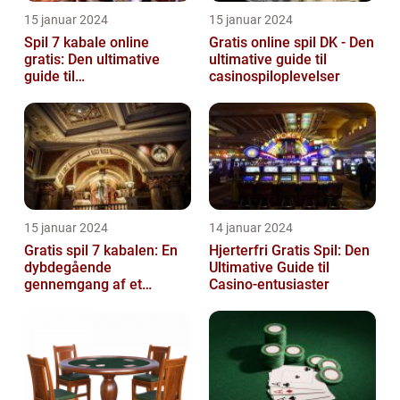
15 januar 2024
15 januar 2024
Spil 7 kabale online
Gratis online spil DK - Den
gratis: Den ultimative
ultimative guide til
guide til
casinospiloplevelser
casinoentusiaster
15 januar 2024
14 januar 2024
Gratis spil 7 kabalen: En
Hjerterfri Gratis Spil: Den
dybdegående
Ultimative Guide til
gennemgang af et
Casino-entusiaster
populært casinospil