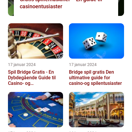
casinoentusiaster
17 januar 2024
17 januar 2024
Spil Bridge Gratis - En
Bridge spil gratis Den
Dybdegående Guide til
ultimative guide for
Casino- og
casino-og spilentusiaster
Spilentusiaster