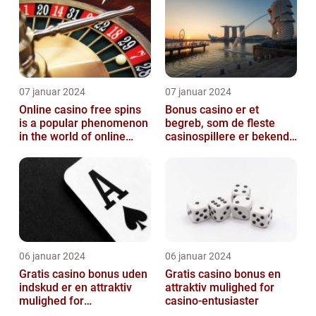
07 januar 2024
07 januar 2024
Online casino free spins
Bonus casino er et
is a popular phenomenon
begreb, som de fleste
in the world of online
casinospillere er bekendt
gambling
med
06 januar 2024
06 januar 2024
Gratis casino bonus uden
Gratis casino bonus en
indskud er en attraktiv
attraktiv mulighed for
mulighed for
casino-entusiaster
casinoentusiaster, der