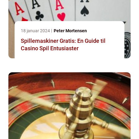
18 januar 2024
Peter Mortensen
Spillemaskiner Gratis: En Guide til
Casino Spil Entusiaster