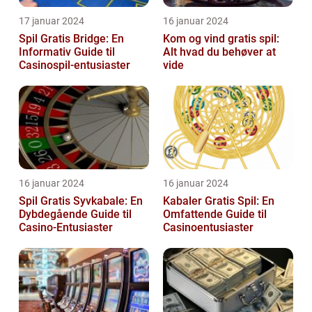
17 januar 2024
16 januar 2024
Spil Gratis Bridge: En
Kom og vind gratis spil:
Informativ Guide til
Alt hvad du behøver at
Casinospil-entusiaster
vide
16 januar 2024
16 januar 2024
Spil Gratis Syvkabale: En
Kabaler Gratis Spil: En
Dybdegående Guide til
Omfattende Guide til
Casino-Entusiaster
Casinoentusiaster