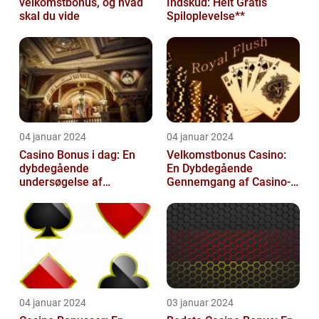
velkomstbonus, og hvad
Indskud: Helt Gratis
skal du vide
Spiloplevelse**
04 januar 2024
04 januar 2024
Casino Bonus i dag: En
Velkomstbonus Casino:
dybdegående
En Dybdegående
undersøgelse af
Gennemgang af Casino-
udviklingen og
Verdenens Attraktive
vigtigheden af casino
Tilbud
bonusser for...
04 januar 2024
03 januar 2024