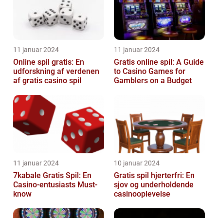
11 januar 2024
11 januar 2024
Online spil gratis: En
Gratis online spil: A Guide
udforskning af verdenen
to Casino Games for
af gratis casino spil
Gamblers on a Budget
11 januar 2024
10 januar 2024
7kabale Gratis Spil: En
Gratis spil hjerterfri: En
Casino-entusiasts Must-
sjov og underholdende
know
casinooplevelse