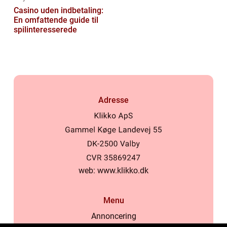
Casino uden indbetaling:
En omfattende guide til
spilinteresserede
Adresse
web:
www.klikko.dk
Menu
Annoncering