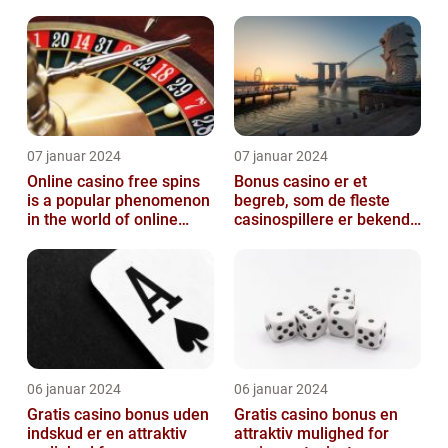
udvikling og vigtige
oplysninger for casi...
07 januar 2024
07 januar 2024
Online casino free spins
Bonus casino er et
is a popular phenomenon
begreb, som de fleste
in the world of online
casinospillere er bekendt
gambling
med
06 januar 2024
06 januar 2024
Gratis casino bonus uden
Gratis casino bonus en
indskud er en attraktiv
attraktiv mulighed for