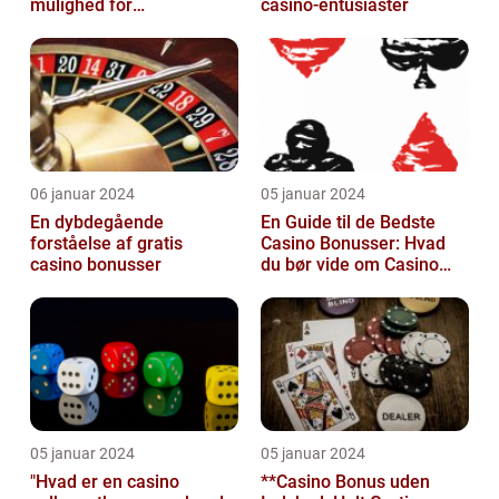
mulighed for
casino-entusiaster
casinoentusiaster, der
ønsker at prøve...
06 januar 2024
05 januar 2024
En dybdegående
En Guide til de Bedste
forståelse af gratis
Casino Bonusser: Hvad
casino bonusser
du bør vide om Casino
Spil
05 januar 2024
05 januar 2024
"Hvad er en casino
**Casino Bonus uden