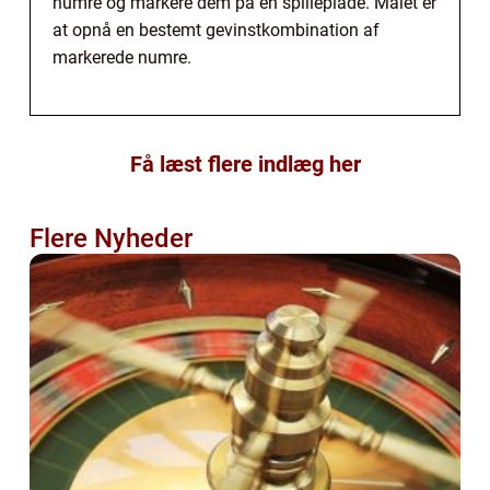
numre og markere dem på en spilleplade. Målet er
at opnå en bestemt gevinstkombination af
markerede numre.
Få læst flere indlæg her
Flere Nyheder