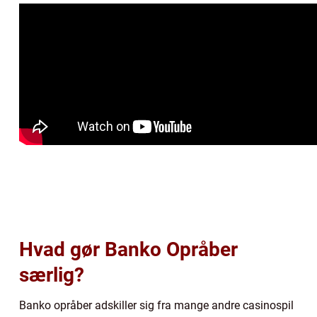
Hvad gør Banko Opråber
særlig?
Banko opråber adskiller sig fra mange andre casinospil