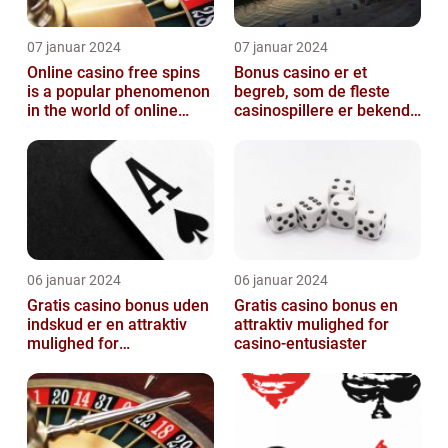
07 januar 2024
07 januar 2024
Online casino free spins
Bonus casino er et
is a popular phenomenon
begreb, som de fleste
in the world of online
casinospillere er bekendt
gambling
med
06 januar 2024
06 januar 2024
Gratis casino bonus uden
Gratis casino bonus en
indskud er en attraktiv
attraktiv mulighed for
mulighed for
casino-entusiaster
casinoentusiaster, der
ønsker at prøve...