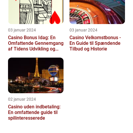
03 januar 2024
03 januar 2024
Casino Bonus Idag: En
Casino Velkomstbonus -
Omfattende Gennemgang
En Guide til Spændende
af Tidens Udvikling og
Tilbud og Historie
Vigtige Fakta
02 januar 2024
Casino uden indbetaling:
En omfattende guide til
spilinteresserede