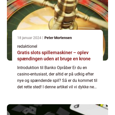
18 januar 2024
Peter Mortensen
redaktionel
Gratis slots spillemaskiner – oplev
spændingen uden at bruge en krone
Introduktion til Banko Opråber Er du en
casino-entusiast, der altid er på udkig efter
nye og spændende spil? Så er du kommet til
det rette sted! I denne artikel vil vi dykke ned
i verdenen af “banko opråber” og give dig en
omfattende guid...