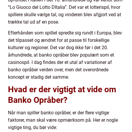
“Lo Giuoco del Lotto DItalia”. Det var et lotterispil, hvor
spillere skulle vælge tal, og vinderen blev afgjort ved at
trække tal ud af en pose.
Efterhånden som spillet spredte sig rundt i Europa, blev
det tilpasset og ændret for at passe til forskellige
kulturer og regioner. Det var dog ikke før i det 20.
århundrede, at banko opråber blev populært som et
casinospil. I dag findes der et utal af variationer af
banko opråber verden over, men det overordnede
koncept er stadig det samme.
Hvad er der vigtigt at vide om
Banko Opråber?
Når man spiller banko opråber, er der flere vigtige
faktorer, man skal være opmærksom på. Her er nogle
vigtige ting, du bør vide: