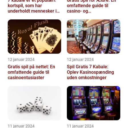
7 kabale er et populært
Gratis Spil for Ældre: En
kortspil, som har
omfattende guide til
underholdt mennesker i
casino- og
årtier
spilleinteresserede
12 januar 2024
12 januar 2024
Gratis spil på nettet: En
Spil Gratis 7 Kabale:
omfattende guide til
Oplev Kasinospænding
casinoentusiaster
uden omkostninger
11 januar 2024
11 januar 2024