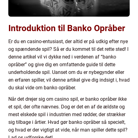
Introduktion til Banko Opråber
Er du en casino-entusiast, der altid er på udkig efter nye
og spændende spil? Så er du kommet til det rette sted! I
denne artikel vil vi dykke ned i verdenen af “banko
opråber” og give dig en omfattende guide til dette
underholdende spil. Uanset om du er nybegynder eller
en erfaren spiller, vil denne artikel give dig indsigt i, hvad
du skal vide om banko opråber.
Når det drejer sig om casino spil, er banko opråber ikke
et spil, der ofte nævnes. Dog er det en af de ældste og
mest elskede spil i industrien med rødder, der strækker
sig tilbage i årtier. Hvad gør banko opråber så specielt,
og hvad er der vigtigt at vide, når man spiller dette spil?
Lad os udforske det!