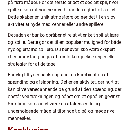
på flere måder. For det første er det et socialt spil, hvor
spillere kan interagere med hinanden i løbet af spillet.
Dette skaber en unik atmosfære og gør det til en sjov
aktivitet at nyde med venner eller andre spillere.
Desuden er banko opråber et relativt enkelt spil at lære
og spille. Dette gør det til en populær mulighed for både
nye og erfarne spillere. Du behøver ikke være ekspert
eller bruge lang tid på at forstå komplekse regler eller
strategier for at deltage.
Endelig tilbyder banko opråber en kombination af
spænding og afslapning. Det er en aktivitet, der hurtigt
kan blive vanedannende på grund af den spænding, der
opstår ved trækningen og håbet om at opnå en gevinst.
Samtidig kan spillet være en afstressende og
underholdende måde at tilbringe tid på og møde nye
mennesker.