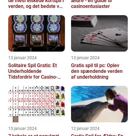
de mest elskede kortspil i
ældre - en guide til
verden, og det bedste ved
casinoentusiaster
det er, at det nu er ...
13 januar 2024
13 januar 2024
Solitaire Spil Gratis: Et
Gratis spil til pc: Oplev
Underholdende
den spændende verden
Tidsfordriv for Casino-
af underholdning
entusiaster
13 januar 2024
12 januar 2024