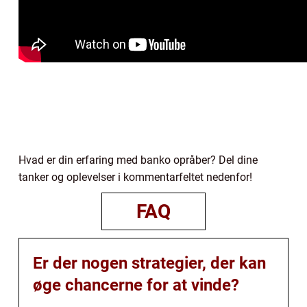
Hvad er din erfaring med banko opråber? Del dine
tanker og oplevelser i kommentarfeltet nedenfor!
FAQ
Er der nogen strategier, der kan
øge chancerne for at vinde?