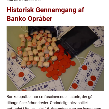
Historisk Gennemgang af
Banko Opråber
Banko opråber har en fascinerende historie, der går
tilbage flere århundreder. Oprindeligt blev spillet
opfundet i Italien i det 16. århundrede og var kendt som