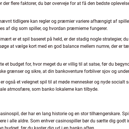
der flere faktorer, du bør overveje for at få den bedste oplevelse
vnt tidligere kan regler og præmier variere afhængigt af spilles
ntes af dig som spiller, og hvordan præmierne fungerer.
ært er et spil baseret på held, er der stadig nogle strategier, d
rsøge at vælge kort med en god balance mellem numre, der er tæ
te et budget for, hvor meget du er villig til at satse, før du begyn
ke grænser og sikre, at din bankoventure forbliver sjov og unde
r også et velegnet spil til at møde mennesker og nyde socialt sa
iale atmosfære, som banko lokalerne kan tilbyde.
ospil, der har en lang historie og en stor tilhængerskare. Spil
illere i alle aldre. Som enhver casinospiller bør du sætte dig godt 
 og budget, før du kaster dig ud i en banko aften.