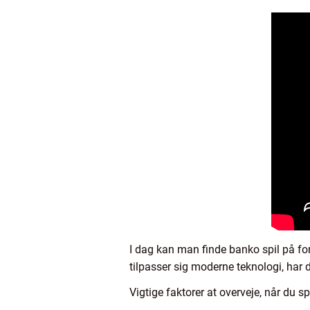
I dag kan man finde banko spil på for
tilpasser sig moderne teknologi, har 
Vigtige faktorer at overveje, når du 