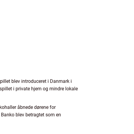
illet blev introduceret i Danmark i
pillet i private hjem og mindre lokale
ankohaller åbnede dørene for
r. Banko blev betragtet som en