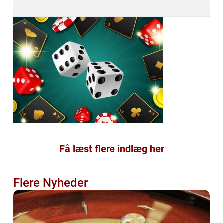
Få læst flere indlæg her
Flere Nyheder