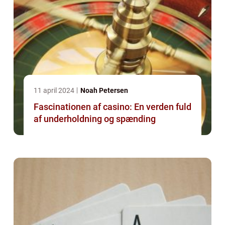
11 april 2024
Noah Petersen
Fascinationen af casino: En verden fuld
af underholdning og spænding