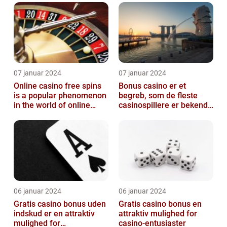
oplysninger for casi...
07 januar 2024
07 januar 2024
Online casino free spins
Bonus casino er et
is a popular phenomenon
begreb, som de fleste
in the world of online
casinospillere er bekendt
gambling
med
06 januar 2024
06 januar 2024
Gratis casino bonus uden
Gratis casino bonus en
indskud er en attraktiv
attraktiv mulighed for
mulighed for
casino-entusiaster