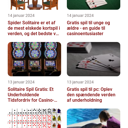
14 januar 2024
14 januar 2024
Spider Solitaire er et af
Gratis spil til unge og
de mest elskede kortspil i
ældre - en guide til
verden, og det bedste ved
casinoentusiaster
det er, at det nu er ...
13 januar 2024
13 januar 2024
Solitaire Spil Gratis: Et
Gratis spil til pc: Oplev
Underholdende
den spændende verden
Tidsfordriv for Casino-
af underholdning
entusiaster