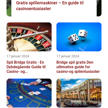
Gratis spillemaskiner – En guide til
casinoentusiaster
17 januar 2024
17 januar 2024
Spil Bridge Gratis - En
Bridge spil gratis Den
Dybdegående Guide til
ultimative guide for
Casino- og
casino-og spilentusiaster
Spilentusiaster