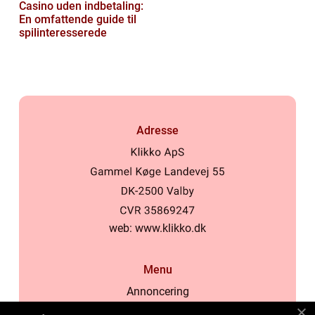
Casino uden indbetaling:
En omfattende guide til
spilinteresserede
Adresse
web:
www.klikko.dk
Menu
Annoncering
Om os