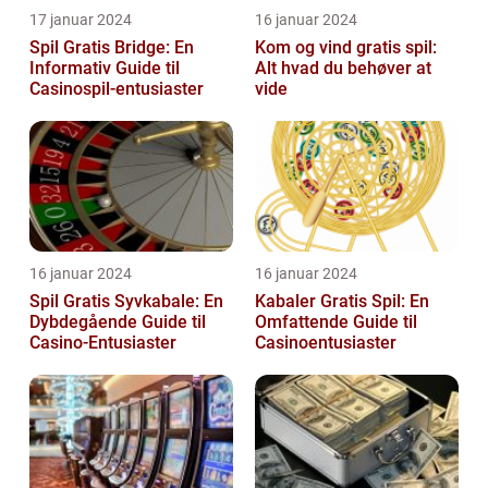
17 januar 2024
16 januar 2024
Spil Gratis Bridge: En
Kom og vind gratis spil:
Informativ Guide til
Alt hvad du behøver at
Casinospil-entusiaster
vide
16 januar 2024
16 januar 2024
Spil Gratis Syvkabale: En
Kabaler Gratis Spil: En
Dybdegående Guide til
Omfattende Guide til
Casino-Entusiaster
Casinoentusiaster