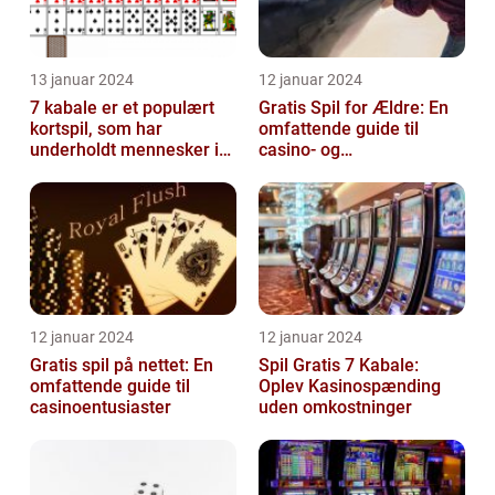
13 januar 2024
12 januar 2024
7 kabale er et populært
Gratis Spil for Ældre: En
kortspil, som har
omfattende guide til
underholdt mennesker i
casino- og
årtier
spilleinteresserede
12 januar 2024
12 januar 2024
Gratis spil på nettet: En
Spil Gratis 7 Kabale:
omfattende guide til
Oplev Kasinospænding
casinoentusiaster
uden omkostninger