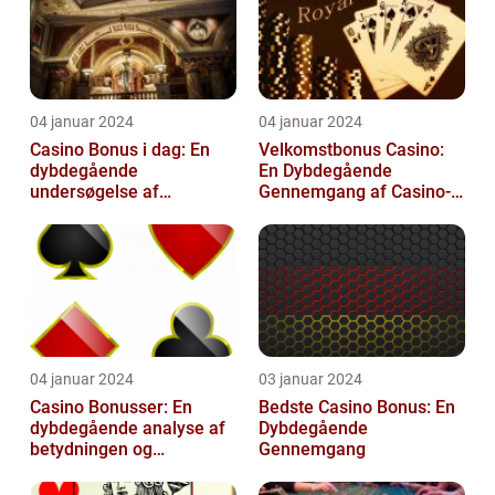
04 januar 2024
04 januar 2024
Casino Bonus i dag: En
Velkomstbonus Casino:
dybdegående
En Dybdegående
undersøgelse af
Gennemgang af Casino-
udviklingen og
Verdenens Attraktive
vigtigheden af casino
Tilbud
bonusser for...
04 januar 2024
03 januar 2024
Casino Bonusser: En
Bedste Casino Bonus: En
dybdegående analyse af
Dybdegående
betydningen og
Gennemgang
udviklingen af bonusser
for casinospillere...