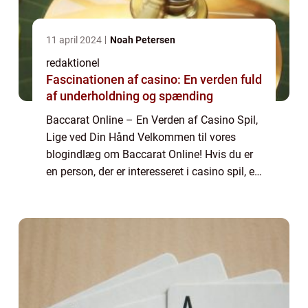
11 april 2024
Noah Petersen
redaktionel
Fascinationen af casino: En verden fuld
af underholdning og spænding
Baccarat Online – En Verden af Casino Spil,
Lige ved Din Hånd Velkommen til vores
blogindlæg om Baccarat Online! Hvis du er
en person, der er interesseret i casino spil, er
Baccarat Online et spil, der er værd at
udforske. Denne artikel vil udf...