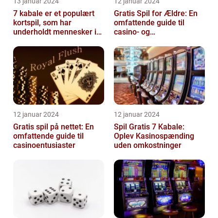
13 januar 2024
12 januar 2024
7 kabale er et populært
Gratis Spil for Ældre: En
kortspil, som har
omfattende guide til
underholdt mennesker i
casino- og
årtier
spilleinteresserede
12 januar 2024
12 januar 2024
Gratis spil på nettet: En
Spil Gratis 7 Kabale:
omfattende guide til
Oplev Kasinospænding
casinoentusiaster
uden omkostninger