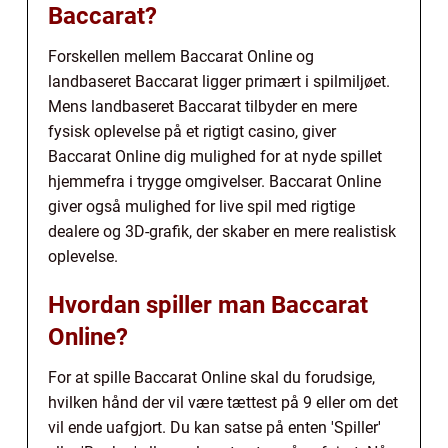
Baccarat?
Forskellen mellem Baccarat Online og
landbaseret Baccarat ligger primært i spilmiljøet.
Mens landbaseret Baccarat tilbyder en mere
fysisk oplevelse på et rigtigt casino, giver
Baccarat Online dig mulighed for at nyde spillet
hjemmefra i trygge omgivelser. Baccarat Online
giver også mulighed for live spil med rigtige
dealere og 3D-grafik, der skaber en mere realistisk
oplevelse.
Hvordan spiller man Baccarat
Online?
For at spille Baccarat Online skal du forudsige,
hvilken hånd der vil være tættest på 9 eller om det
vil ende uafgjort. Du kan satse på enten 'Spiller'