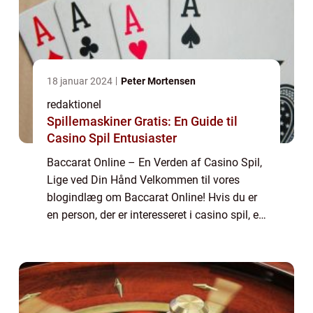
18 januar 2024
Peter Mortensen
redaktionel
Spillemaskiner Gratis: En Guide til
Casino Spil Entusiaster
Baccarat Online – En Verden af Casino Spil,
Lige ved Din Hånd Velkommen til vores
blogindlæg om Baccarat Online! Hvis du er
en person, der er interesseret i casino spil, er
Baccarat Online et spil, der er værd at
udforske. Denne artikel vil udf...