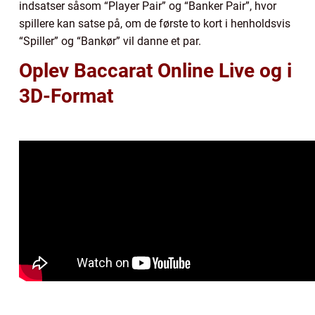
indsatser såsom “Player Pair” og “Banker Pair”, hvor
spillere kan satse på, om de første to kort i henholdsvis
“Spiller” og “Bankør” vil danne et par.
Oplev Baccarat Online Live og i
3D-Format