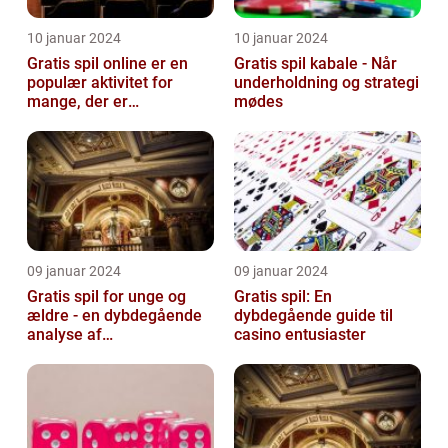
10 januar 2024
10 januar 2024
Gratis spil online er en
Gratis spil kabale - Når
populær aktivitet for
underholdning og strategi
mange, der er
mødes
interesserede i casino
spil
09 januar 2024
09 januar 2024
Gratis spil for unge og
Gratis spil: En
ældre - en dybdegående
dybdegående guide til
analyse af
casino entusiaster
underholdningens
udvikling gennem
historie...