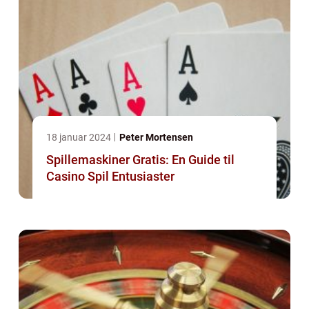
18 januar 2024
Peter Mortensen
Spillemaskiner Gratis: En Guide til
Casino Spil Entusiaster