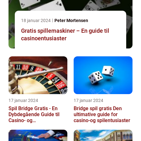
18 januar 2024
Peter Mortensen
Gratis spillemaskiner – En guide til
casinoentusiaster
17 januar 2024
17 januar 2024
Spil Bridge Gratis - En
Bridge spil gratis Den
Dybdegående Guide til
ultimative guide for
Casino- og
casino-og spilentusiaster
Spilentusiaster