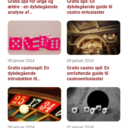
Gratis spil for unge og
Gratis spil: En
ældre - en dybdegående
dybdegående guide til
analyse af
casino entusiaster
underholdningens
udvikling gennem
historie...
08 januar 2024
08 januar 2024
Gratis casinospil: En
Gratis casino spil: En
dybdegående
omfattende guide til
introduktion til
casinoentusiaster
spændingen uden risiko
08 januar 2024
07 januar 2024