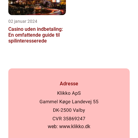
02 januar 2024
Casino uden indbetaling:
En omfattende guide til
spilinteresserede
Adresse
web:
www.klikko.dk