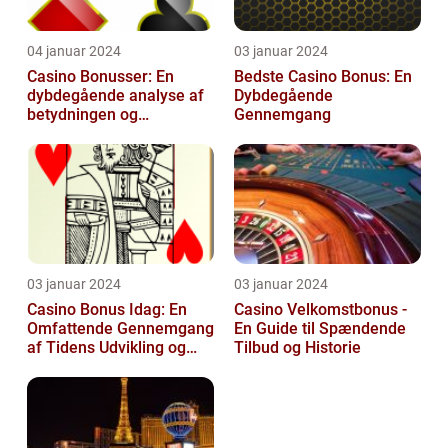
04 januar 2024
03 januar 2024
Casino Bonusser: En
Bedste Casino Bonus: En
dybdegående analyse af
Dybdegående
betydningen og
Gennemgang
udviklingen af bonusser
for casinospillere...
03 januar 2024
03 januar 2024
Casino Bonus Idag: En
Casino Velkomstbonus -
Omfattende Gennemgang
En Guide til Spændende
af Tidens Udvikling og
Tilbud og Historie
Vigtige Fakta